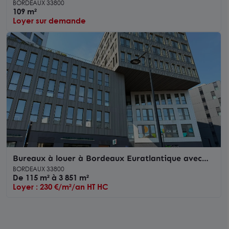
large façade boulevard des Frères Moga
BORDEAUX 33800
109 m²
Loyer sur demande
Bureaux à louer à Bordeaux Euratlantique avec
parking vélos sécurisé
BORDEAUX 33800
De 115 m² à 3 851 m²
Loyer : 230 €/m²/an HT HC