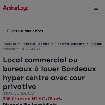
Retour aux offres
Accueil
Bureaux - Location
Nouvelle-Aquitaine
Gironde 
Référence :
2171218-0L
Local commercial ou
bureaux à louer Bordeaux
hyper centre avec cour
privative
33000 BORDEAUX
338
€/m²/an HT HC
78 m²
-
-
Disponibilité Immédiate