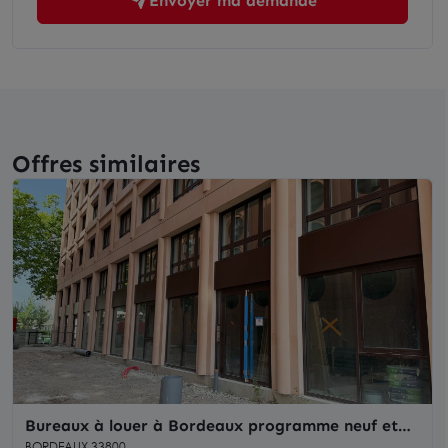
Envoyer ma demande
Offres similaires
Bureaux à louer à Bordeaux programme neuf et
large façade boulevard des Frères Moga
BORDEAUX 33800