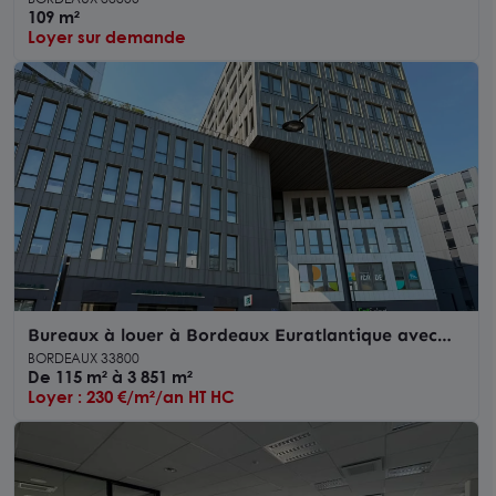
109 m²
Loyer sur demande
Bureaux à louer à Bordeaux Euratlantique avec
parking vélos sécurisé
BORDEAUX 33800
De 115 m² à 3 851 m²
Loyer : 230 €/m²/an HT HC