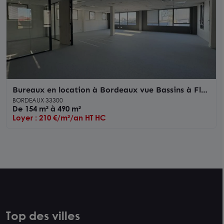
Bureaux en location à Bordeaux vue Bassins à Flot
et parkings disponibles
BORDEAUX 33300
De 154 m² à 490 m²
Loyer : 210 €/m²/an HT HC
Top des villes