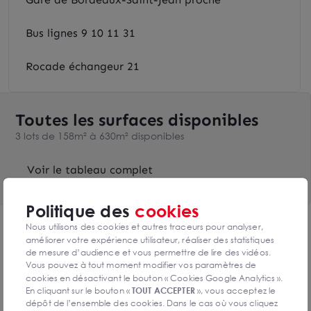
Bus lignes 9 10 11 31
Rocade échangeur 21
Toutes les surfaces disponibles
3 lots de 158m² à 630m² disponibles
Voir le tableau complet
Politique des
cookies
Nous utilisons des cookies et autres traceurs pour analyser,
DPE & GES
améliorer votre expérience utilisateur, réaliser des statistiques
Diagnostic de performance énergétique
de mesure d’audience et vous permettre de lire des vidéos.
Vous pouvez à tout moment modifier vos paramètres de
cookies en désactivant le bouton « Cookies Google Analytics ».
En cliquant sur le bouton «
TOUT ACCEPTER
», vous acceptez le
dépôt de l’ensemble des cookies. Dans le cas où vous cliquez