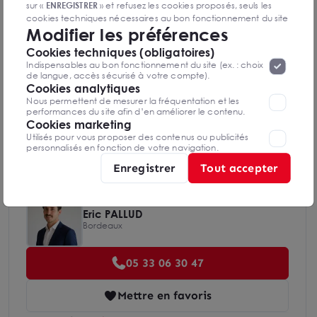
sur «
ENREGISTRER
» et refusez les cookies proposés, seuls les
Diagnostics DPE en cours de réalisation
cookies techniques nécessaires au bon fonctionnement du site
Modifier les préférences
seront déposés. Pour plus d’informations, vous pouvez consulter
«
Protection des données à caractère
la page
Cookies techniques (obligatoires)
personnel
».
Lorsque vous naviguez sur notre site internet, il
Indice d'émission de gaz à effet de serre
Indispensables au bon fonctionnement du site (ex. : choix
peut être amenée à déposer des cookies. Vous avez la
de langue, accès sécurisé à votre compte).
possibilité de désactiver les cookies, ces réglages ne seront
Cookies analytiques
valables que sur le navigateur que vous utilisez actuellement
Nous permettent de mesurer la fréquentation et les
performances du site afin d’en améliorer le contenu.
Cookies marketing
Diagnostics GES en cours de réalisation
Utilisés pour vous proposer des contenus ou publicités
personnalisés en fonction de votre navigation.
Enregistrer
Tout accepter
Eric PALLUD
Bordeaux
05 33 06 30 47
Mettre en favoris