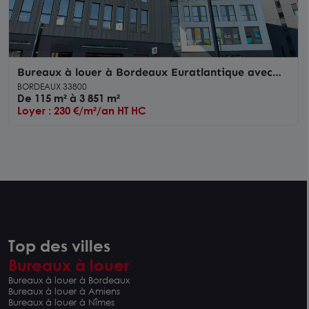
Bureaux à louer à Bordeaux Euratlantique avec
parking vélos sécurisé
BORDEAUX 33800
De 115 m² à 3 851 m²
Loyer : 230 €/m²/an HT HC
Top des villes
Bureaux à louer
Bureaux à louer à Bordeaux
Bureaux à louer à Amiens
Bureaux à louer à Nîmes