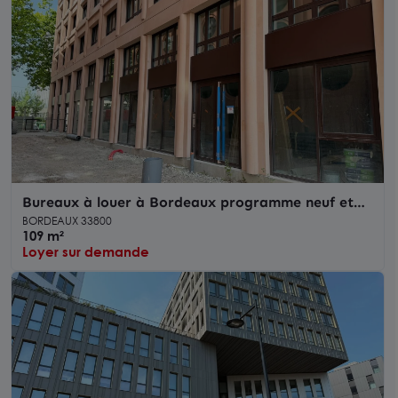
Bureaux à louer à Bordeaux programme neuf et
large façade boulevard des Frères Moga
BORDEAUX 33800
109 m²
Loyer sur demande