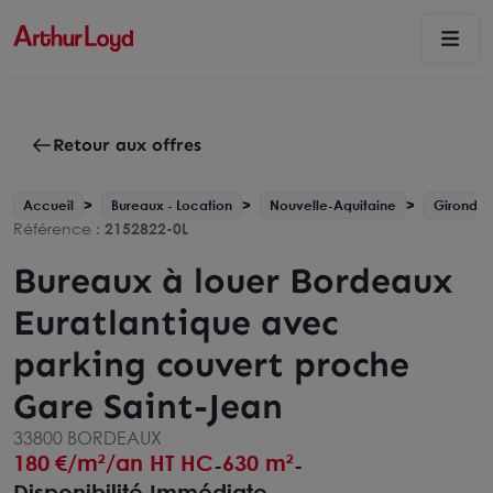
Retour aux offres
Accueil
Bureaux - Location
Nouvelle-Aquitaine
Gironde 
Référence :
2152822-0L
Bureaux à louer Bordeaux
Euratlantique avec
parking couvert proche
Gare Saint-Jean
33800 BORDEAUX
180
€/m²/an HT HC
630 m²
-
-
Disponibilité Immédiate