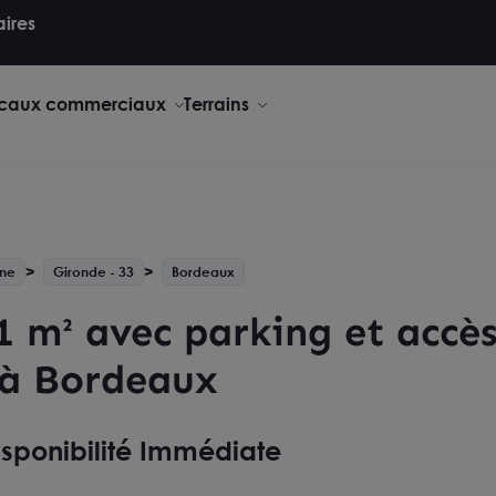
aires
caux commerciaux
Terrains
ine
Gironde - 33
Bordeaux
1 m² avec parking et acc
 à Bordeaux
isponibilité Immédiate