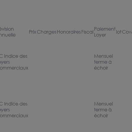
évision
Paiement
Prix
Charges
Honoraires
Fiscal
lot
Cow
nnuelle
Loyer
LC Indice des
Mensuel
oyers
terme à
ommerciaux
échoir
LC Indice des
Mensuel
oyers
terme à
ommerciaux
échoir