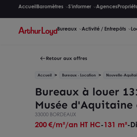
Accueil
Baromètres
S'informer
Agences
Propriét
Bureaux
Activité / Entrepôts
Lo
Retour aux offres
Accueil
Bureaux - Location
Nouvelle-Aquita
Bureaux à louer 13
Musée d'Aquitaine
33000 BORDEAUX
200
€/m²/an HT HC
131 m²
D
-
-