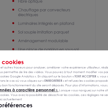
Fibre optique
Chauffage par convecteurs
électriques
Luminaires intégrés en plafond
Sol souple imitation parquet
Aménagement modulable
Une place de parking en sous-sol
comprise dans le loyer
s
cookies
Bureaux en bail professionnel
 et autres traceurs pour analyser, améliorer votre expérience utilisateur, réali
s permettre de lire des vidéos. Vous pouvez à tout moment modifier vos p
ookies Google Analytics ». En cliquant sur le bouton «
TOUT ACCEPTER
», vous
ans le cas où vous cliquez sur «
ENREGISTRER
» et refusez les cookies proposés
u bon fonctionnement du site seront déposés. Pour plus d’informations, vous
onnées à caractère personnel
».
Lorsque vous naviguez sur notre site
ies. Vous avez la possibilité de désactiver les cookies, ces réglages ne ser
sez actuellement
 préférences