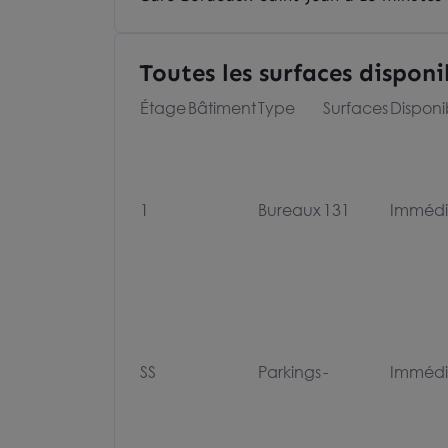
Toutes les surfaces disponi
Étage
Bâtiment
Type
Surfaces
Disponib
1
Bureaux
131
Immédi
SS
Parkings
-
Immédi