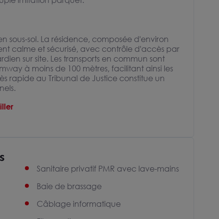
ouple imitation parquet.
en sous-sol. La résidence, composée d'environ
nt calme et sécurisé, avec contrôle d'accès par
rdien sur site. Les transports en commun sont
way à moins de 100 mètres, facilitant ainsi les
s rapide au Tribunal de Justice constitue un
nels.
ller
s
Sanitaire privatif PMR avec lave-mains
Baie de brassage
Câblage informatique