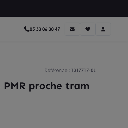
05 33 06 30 47
Référence :
1317717-0L
ès PMR proche tram