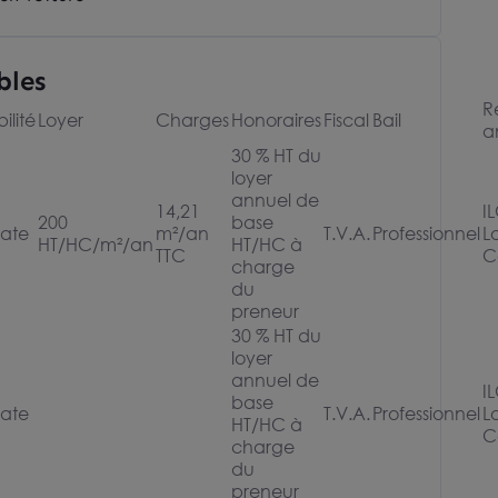
bles
R
ilité
Loyer
Charges
Honoraires
Fiscal
Bail
a
30 % HT du
loyer
annuel de
14,21
I
200
base
ate
m²/an
T.V.A.
Professionnel
L
HT/HC/m²/an
HT/HC à
TTC
C
charge
du
preneur
30 % HT du
loyer
annuel de
I
base
ate
T.V.A.
Professionnel
L
HT/HC à
C
charge
du
preneur