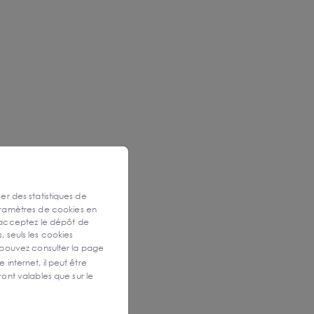
ser des statistiques de
aramètres de cookies en
 acceptez le dépôt de
, seuls les cookies
 pouvez consulter la page
 internet, il peut être
ont valables que sur le