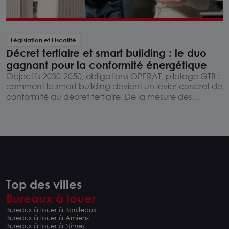
Législation et Fiscalité
Décret tertiaire et smart building : le duo
gagnant pour la conformité énergétique
Objectifs 2030-2050, obligations OPERAT, pilotage GTB :
comment le smart building devient un levier concret de
conformité au décret tertiaire. De la mesure des
consommations à la preuve réglementaire, un
nouveau critère d'évaluation des actifs immobiliers.
Top des villes
Bureaux à louer
Bureaux à louer à Bordeaux
Bureaux à louer à Amiens
Bureaux à louer à Nîmes