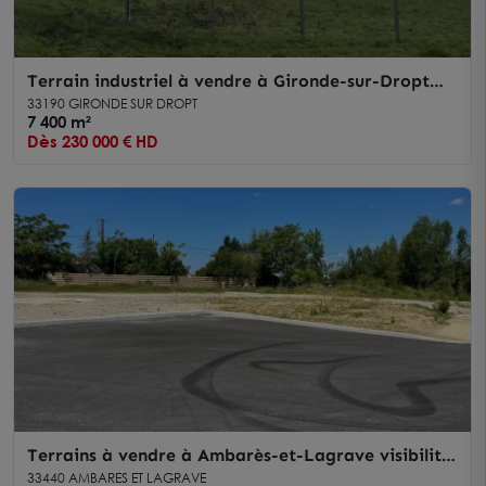
Terrain industriel à vendre à Gironde-sur-Dropt
avec visibilité optimale
33190 GIRONDE SUR DROPT
7 400 m²
Dès 230 000 € HD
Terrains à vendre à Ambarès-et-Lagrave visibilité
exceptionnelle depuis l'autoroute
33440 AMBARES ET LAGRAVE