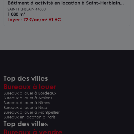
Bâtiment d activité en location à Saint-Herblain
avec stockage extérieur
SAINT HERBLAIN 44800
1 080 m²
Loyer : 72 €/an/m² HT HC
Top des villes
Bureaux à louer
Bureaux à louer à Bordeaux
Bureaux à louer à Amiens
Bureaux à louer à Nîmes
Bureaux à louer à Nice
Bureaux à louer à Montpellier
Bureaux en location à Paris
Top des villes
Bureaux à vendre