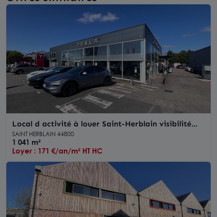
Local d activité à louer Saint-Herblain visibilité
route de Vannes
SAINT HERBLAIN 44800
1 041 m²
Loyer : 171 €/an/m² HT HC