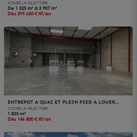
LOUER
COMBS LA VILLE 77380
De 1 325 m² à 3 907 m²
Dès 299 650 € HT/an
ENTREPOT A QUAI ET PLEIN PIED A LOUER
COMBS LA VILLE
COMBS LA VILLE 77380
1 835 m²
Dès 146 800 € HT/an