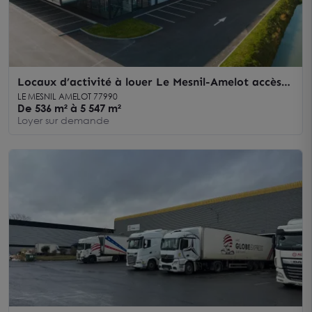
Locaux d’activité à louer Le Mesnil-Amelot accès
direct Roissy CDG
LE MESNIL AMELOT 77990
De 536 m² à 5 547 m²
Loyer sur demande