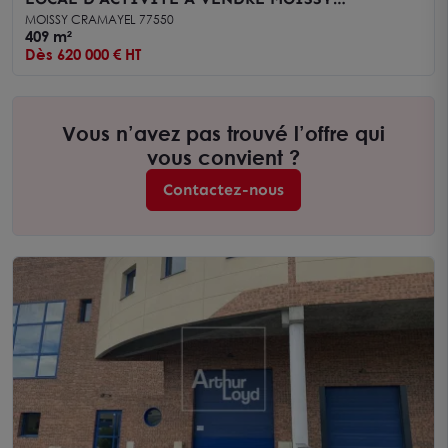
CRAMAYEL
MOISSY CRAMAYEL 77550
409 m²
Dès 620 000 € HT
Vous n’avez pas trouvé l’offre qui
vous convient ?
Contactez-nous