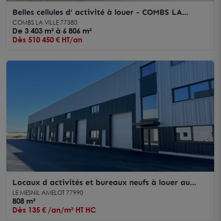
Belles cellules d' activité à louer - COMBS LA
VILLE
COMBS LA VILLE 77380
De 3 403 m² à 6 806 m²
Dès 510 450 € HT/an
Locaux d activités et bureaux neufs à louer au
Mesnil-Amelot proche futur métro
LE MESNIL AMELOT 77990
808 m²
Dès 135 € /an/m² HT HC