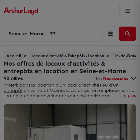
Seine et Marne - 77
Accueil
Locaux d'activité & Entrepôts - Location
Ile-de-France
Nos offres de locaux d’activités &
entrepôts en location en Seine-et-Marne
90 offres
Tri :
Nouveautés
Investir dans la
location d'un local d’activités ou d'un
entrepôt
en Seine-et-Marne, c’est choisir un emplacement
stratégique pour développer votre entreprise dans un secteur
lire plus
en pleine expansion. Nos offres de locaux vous permettent
de bénéficier d’une proximité immédiate avec Paris, tout en
profitant de conditions d'acquisition avantageuses. Arthur
Loyd vous propose une sélection diversifiée de biens adaptés
à vos besoins spécifiques dans ce département dynamique.