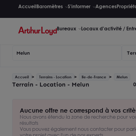
Accueil
Baromètres
S'informer
Agences
Propriét
Bureaux
Locaux d'activité / Ent
Melun
Ter
Accueil
Terrains - Location
Ile-de-France
Melun
Terrain - Location - Melun
0
Aucune offre ne correspond à vos critè
Nous avons étendu la zone de recherche pour vou
résultats
Vous pouvez également nous contacter pour parl
votre projet avec l'un de nos experts.