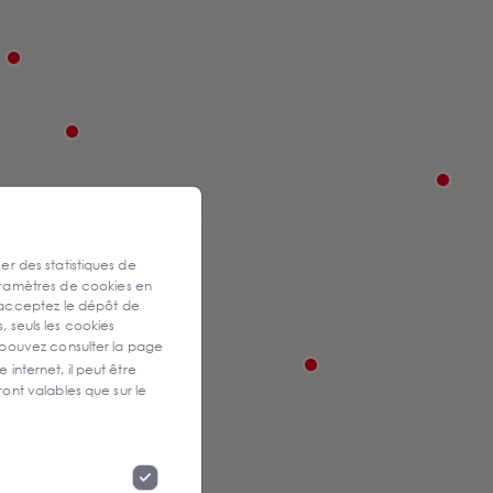
ser des statistiques de
aramètres de cookies en
 acceptez le dépôt de
, seuls les cookies
 pouvez consulter la page
 internet, il peut être
ont valables que sur le