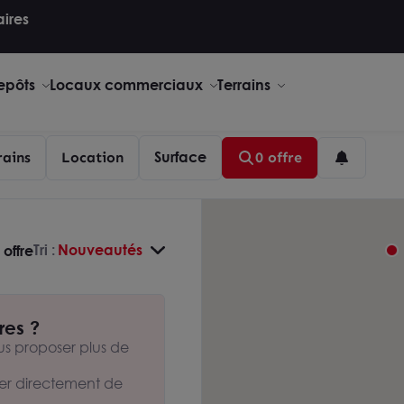
aires
repôts
Locaux commerciaux
Terrains
Surface
rains
Location
0 offre
Tri :
Nouveautés
 offre
res ?
s proposer plus de
er directement de