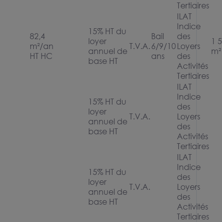
Tertiaires
ILAT
Indice
15% HT du
82,4
Bail
des
loyer
1 
m²/an
T.V.A.
6/9/10
Loyers
annuel de
m²
HT HC
ans
des
base HT
Activités
Tertiaires
ILAT
Indice
15% HT du
des
loyer
T.V.A.
Loyers
annuel de
des
base HT
Activités
Tertiaires
ILAT
Indice
15% HT du
des
loyer
T.V.A.
Loyers
annuel de
des
base HT
Activités
Tertiaires