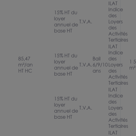
ILAT
Indice
15% HT du
des
loyer
T.V.A.
Loyers
annuel de
des
base HT
Activités
Tertiaires
ILAT
Indice
15% HT du
85,47
Bail
des
loyer
1 
m²/an
T.V.A.
6/9/10
Loyers
annuel de
m²
HT HC
ans
des
base HT
Activités
Tertiaires
ILAT
Indice
15% HT du
des
loyer
T.V.A.
Loyers
annuel de
des
base HT
Activités
Tertiaires
ILAT