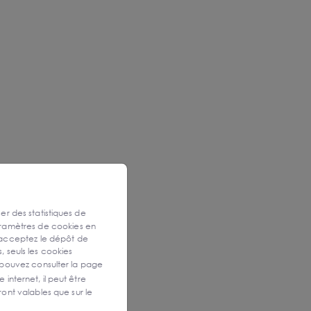
ser des statistiques de
aramètres de cookies en
 acceptez le dépôt de
, seuls les cookies
 pouvez consulter la page
 internet, il peut être
ont valables que sur le