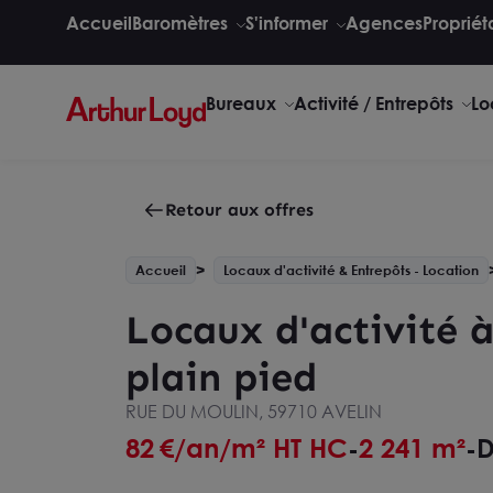
Accueil
Baromètres
S'informer
Agences
Propriét
Bureaux
Activité / Entrepôts
Lo
Retour aux offres
Accueil
Locaux d'activité & Entrepôts - Location
Locaux d'activité à
plain pied
RUE DU MOULIN, 59710 AVELIN
82
€/an/m² HT HC
2 241 m²
D
-
-