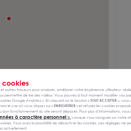
toroute A1
s
cookies
 et autres traceurs pour analyser, améliorer votre expérience utilisateur, réali
in
s permettre de lire des vidéos. Vous pouvez à tout moment modifier vos p
ookies Google Analytics ». En cliquant sur le bouton «
TOUT ACCEPTER
», vous
ans le cas où vous cliquez sur «
ENREGISTRER
» et refusez les cookies proposés
u bon fonctionnement du site seront déposés. Pour plus d’informations, vous
onnées à caractère personnel
».
Lorsque vous naviguez sur notre site
ies. Vous avez la possibilité de désactiver les cookies, ces réglages ne ser
bles
sez actuellement