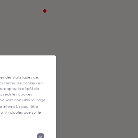
ser des statistiques de
aramètres de cookies en
 acceptez le dépôt de
, seuls les cookies
 pouvez consulter la page
 internet, il peut être
ont valables que sur le