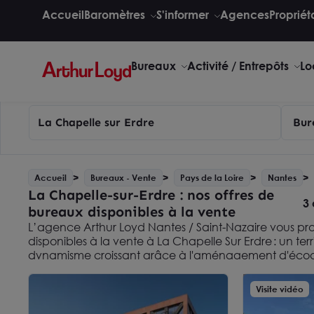
Accueil
Baromètres
S'informer
Agences
Propriét
Bureaux
Activité / Entrepôts
Lo
La Chapelle sur Erdre
Bur
Accueil
Bureaux - Vente
Pays de la Loire
Nantes
La Chapelle-sur-Erdre : nos offres de
3 
bureaux disponibles à la vente
L’agence Arthur Loyd Nantes / Saint-Nazaire vous p
disponibles à la vente à La Chapelle Sur Erdre : un ter
dynamisme croissant grâce à l'aménagement d'écoqu
Perrières offre un exemple. Issus du monde de l'entrepre
d'Arthur Loyd vous proposent de découvrir
les bureaux
Visite vidéo
Chapelle sur Erdre
et de trouver les offres de vente
convenir à votre entreprise. Différents parcs d’entrepr