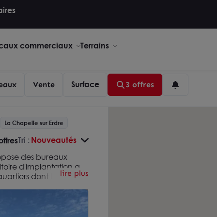
aires
caux commerciaux
Terrains
Surface
eaux
Vente
3 offres
La Chapelle sur Erdre
Tri :
Nouveautés
offres
ropose des bureaux
ritoire d'implantation au
lire plus
artiers dont la Zac des
nariat, les conseillers
 les plus attractifs de la
 de bureaux à même de
ises (Bérangerais, parc