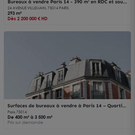
Bureaux à vendre Paris 14 - 390 m² en RDC et sous-
sol avec patio privatif, excellente accessibilité
24 AVENUE VILLEMAIN, 75014 PARIS
293 m²
Dès 2 200 000 € HD
Surfaces de bureaux à vendre à Paris 14 – Quartier
Montparnasse
Paris 75014
De 400 m² à 3 500 m²
Prix sur demande