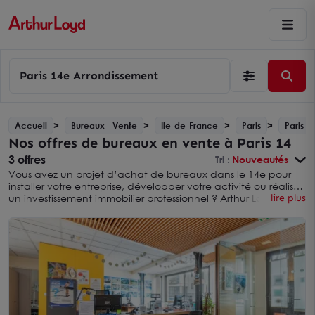
Paris 14e Arrondissement
Accueil
Bureaux - Vente
Ile-de-France
Paris
Paris 1
Nos offres de bureaux en vente à Paris 14
3 offres
Tri :
Nouveautés
Vous avez un projet d’achat de bureaux dans le 14e pour
installer votre entreprise, développer votre activité ou réaliser
un investissement immobilier professionnel ? Arthur Loyd vous
lire plus
propose une sélection d’offres de
bureaux en
vente à Paris
, sur un secteur recherché de la rive gauche.