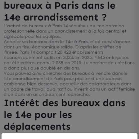
bureaux à Paris dans le
14e arrondissement ?
L’achat de bureaux à Paris 14 sécurise une implantation
professionnelle dans un arrondissement à la fois central et
agréable pour les équipes.
Acheter ses bureaux dans le 14e à Paris, c’est aussi s’ancrer
dans un tissu économique solide. D’après les chiffres de
l’Insee, Paris 14 comptait 20 428 établissements
économiquement actifs en 2023. En 2025, 4 645 entreprises
ont été créées, contre 2 088 en 2015. Le nombre de créations
a donc plus que doublé en dix ans.
Vous pouvez ainsi chercher des bureaux à vendre dans le
14e arrondissement de Paris pour profiter d’une adresse
parisienne bien desservie, accueillir des collaborateurs dans
un cadre de travail qualitatif ou investir dans un actif tertiaire
situé dans un arrondissement recherché.
Intérêt des bureaux dans
le 14e pour les
déplacements
professionnels