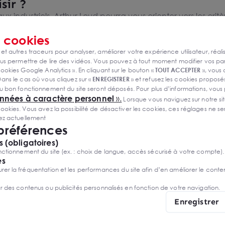
sir ?
x industriels, Arthur Loyd pourra vous orienter vers les cri
ions, volume ou hauteur sous plafond ;
es d’accès, accès de plain-pied, parking, etc.
s
cookies
outes, autoroutes, quais d’embarquement…) ;
 et autres traceurs pour analyser, améliorer votre expérience utilisateur, réali
ce extérieur pour les manœuvres (
entrepôt
) ;
s permettre de lire des vidéos. Vous pouvez à tout moment modifier vos p
zanine, espace de coworking, bureaux fermés…
ookies Google Analytics ». En cliquant sur le bouton «
TOUT ACCEPTER
», vous
ans le cas où vous cliquez sur «
ENREGISTRER
» et refusez les cookies proposés
s de la recherche d’un local d’activité Paris à vendre. Pou
u bon fonctionnement du site seront déposés. Pour plus d’informations, vous
vu par de nombreux passants. En principe, le prix ou le l
onnées à caractère personnel
».
Lorsque vous naviguez sur notre site
ies. Vous avez la possibilité de désactiver les cookies, ces réglages ne ser
sez actuellement
er un local commercial à Paris ?
 préférences
ux commerciaux à Paris, il est important de considérer le
 (obligatoires)
onsidérée comme la capitale de la mode, Paris est une vi
ctionnement du site (ex. : choix de langue, accès sécurisé à votre compte).
 votre commerce, Arthur Loyd pourra vous orienter vers les 
es
r la fréquentation et les performances du site afin d’en améliorer le conte
r composé par les Champs-Élysées, les avenues Montaigne e
er des contenus ou publicités personnalisés en fonction de votre navigation.
tites boutiques de créateurs et d’artistes indépendants ;
de mode et Saint-Germain-des-Prés pour les cafés et librairies
Enregistrer
de l’Hôtel de Ville et la rue de Rivoli pour tous les types d