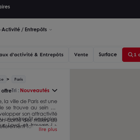
aires
Activité / Entrepôts
Surface
aux d'activité & Entrepôts
Vente
1 
ce
Paris
Tri :
Nouveautés
 offre
la ville de Paris est une
lle se trouve au sein du
elopper son attractivité
u un entrepôt en région
on abrite des milliers de
ur Loyd et trouvez les
culièrement favorables à
lire plus