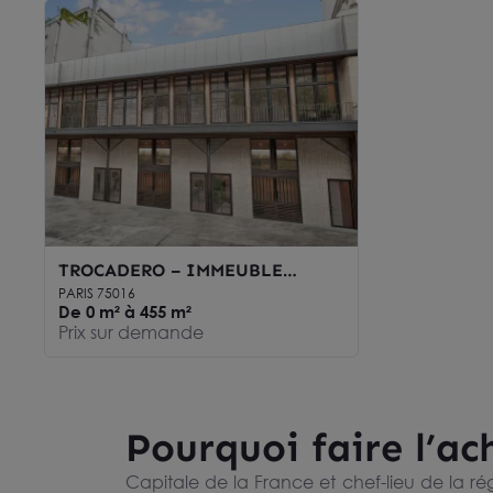
TROCADERO – IMMEUBLE
INDÉPENDANT À RÉNOVER -
PARIS 75016
USAGE MIXTE
De 0 m² à 455 m²
Prix sur demande
Pourquoi faire l’ach
Capitale de la France et chef-lieu de la ré