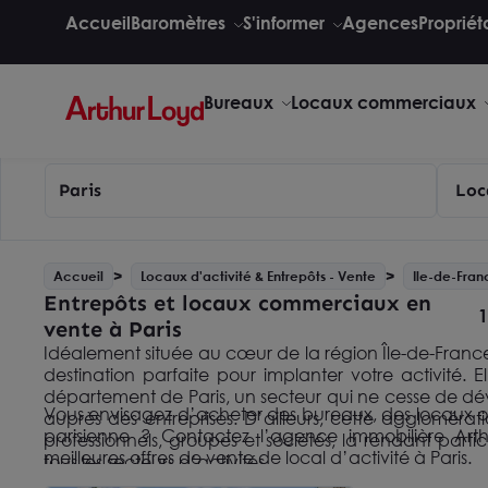
Accueil
Baromètres
S'informer
Agences
Propriét
Bureaux
Locaux commerciaux
Paris
Loc
Accueil
Locaux d'activité & Entrepôts - Vente
Ile-de-Fran
Entrepôts et locaux commerciaux en
1
vente à Paris
Idéalement située au cœur de la région Île-de-France, 
destination parfaite pour implanter votre activité. E
département de Paris, un secteur qui ne cesse de dév
Vous envisagez d’acheter des bureaux, des locaux o
auprès des entreprises. D’ailleurs, cette agglomérati
parisienne ? Contactez l’agence immobilière Arth
professionnels, groupes et sociétés, la rendant parti
meilleures offres de vente de local d’activité à Paris.
tous les secteurs d’activités.