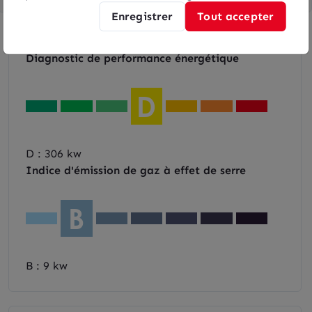
Enregistrer
Tout accepter
DPE & GES
Diagnostic de performance énergétique
D
D : 306 kw
Indice d'émission de gaz à effet de serre
B
B : 9 kw