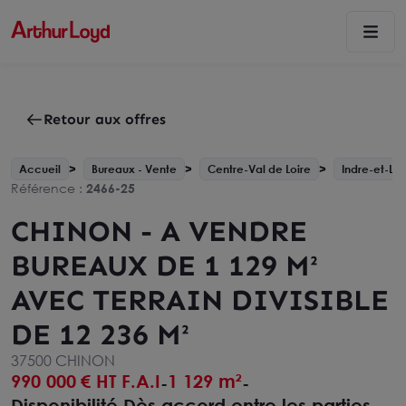
Retour aux offres
Accueil
Bureaux - Vente
Centre-Val de Loire
Indre-et-Loi
Référence :
2466-25
CHINON - A VENDRE
BUREAUX DE 1 129 M²
AVEC TERRAIN DIVISIBLE
DE 12 236 M²
37500 CHINON
990 000
€ HT F.A.I
1 129 m²
-
-
Disponibilité Dès accord entre les parties