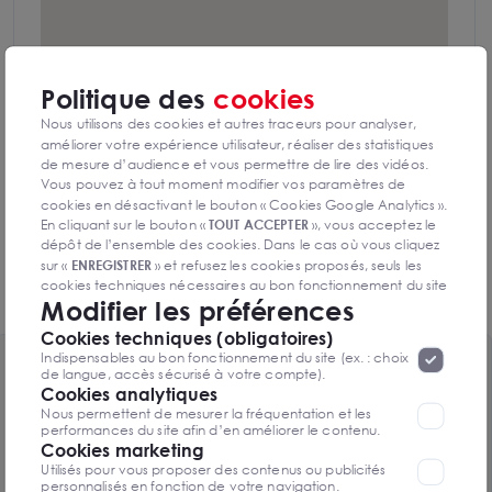
Politique des
cookies
Nous utilisons des cookies et autres traceurs pour analyser,
améliorer votre expérience utilisateur, réaliser des statistiques
de mesure d’audience et vous permettre de lire des vidéos.
Vous pouvez à tout moment modifier vos paramètres de
cookies en désactivant le bouton « Cookies Google Analytics ».
En cliquant sur le bouton «
TOUT ACCEPTER
», vous acceptez le
dépôt de l’ensemble des cookies. Dans le cas où vous cliquez
sur «
ENREGISTRER
» et refusez les cookies proposés, seuls les
cookies techniques nécessaires au bon fonctionnement du site
Modifier les préférences
seront déposés. Pour plus d’informations, vous pouvez consulter
«
Protection des données à caractère
la page
Cookies techniques (obligatoires)
personnel
».
Lorsque vous naviguez sur notre site internet, il
Indispensables au bon fonctionnement du site (ex. : choix
peut être amenée à déposer des cookies. Vous avez la
Toutes les surfaces disponibles
de langue, accès sécurisé à votre compte).
possibilité de désactiver les cookies, ces réglages ne seront
Cookies analytiques
3 lots de 1129m² disponibles
valables que sur le navigateur que vous utilisez actuellement
Nous permettent de mesurer la fréquentation et les
performances du site afin d’en améliorer le contenu.
Cookies marketing
Voir le tableau complet
Utilisés pour vous proposer des contenus ou publicités
personnalisés en fonction de votre navigation.