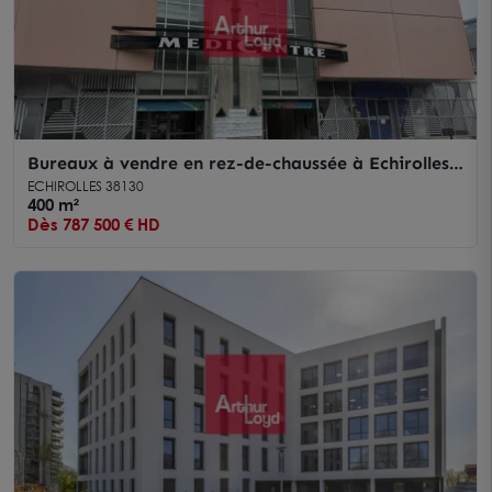
Bureaux à vendre en rez-de-chaussée à Echirolles
arrêt tram immédiat
ECHIROLLES 38130
400 m²
Dès 787 500 € HD