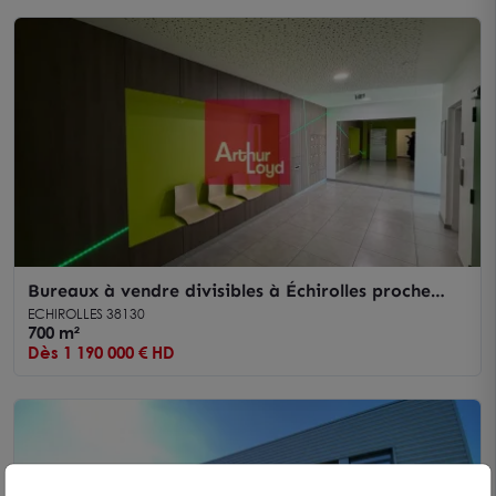
Bureaux à vendre divisibles à Échirolles proche
Rocade et transports
ECHIROLLES 38130
700 m²
Dès 1 190 000 € HD