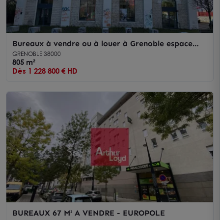
Bureaux à vendre ou à louer à Grenoble espace
lumineux quartier Bouchayer Viallet
GRENOBLE 38000
805 m²
Dès 1 228 800 € HD
BUREAUX 67 M² A VENDRE - EUROPOLE