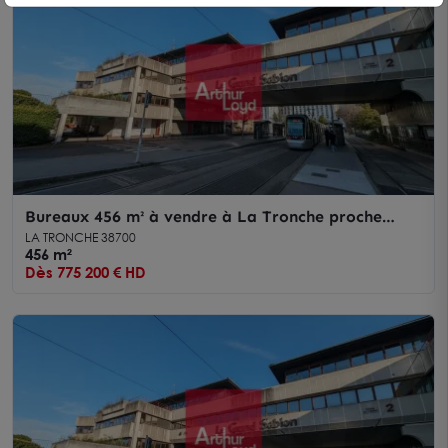
Bureaux 456 m² à vendre à La Tronche proche
tram et récemment rénovés
LA TRONCHE 38700
456 m²
Dès 775 200 € HD