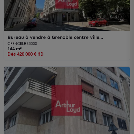
Bureau à vendre à Grenoble centre ville
climatisation réversible et cuisine
GRENOBLE 38000
144 m²
Dès 420 000 € HD