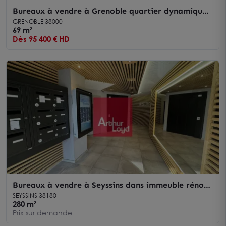
Bureaux à vendre à Grenoble quartier dynamique
avec bureaux lumineux
GRENOBLE 38000
69 m²
Dès 95 400 € HD
Bureaux à vendre à Seyssins dans immeuble rénové
avec parking sécurisé
SEYSSINS 38180
280 m²
Prix sur demande