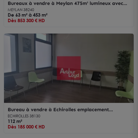
Bureaux à vendre à Meylan 475m² lumineux avec
parkings privatifs
MEYLAN 38240
De 63 m² à 453 m²
Dès 853 300 € HD
Bureau à vendre à Echirolles emplacement
stratégique proche tram et gare
ECHIROLLES 38130
112 m²
Dès 185 000 € HD