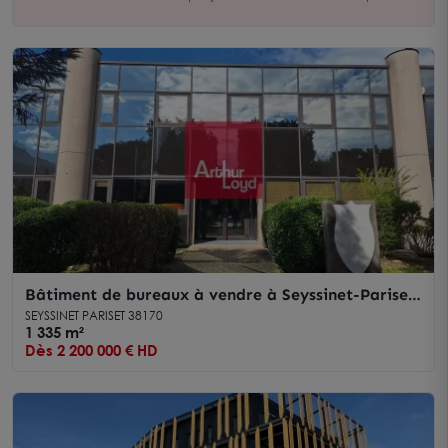
Bâtiment de bureaux à vendre à Seyssinet-Pariset
accès immédiat tram et parking
SEYSSINET PARISET 38170
1 335 m²
Dès 2 200 000 € HD