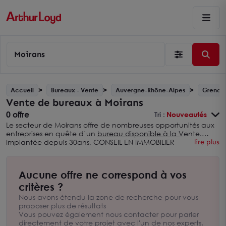
Moirans
Accueil
Bureaux - Vente
Auvergne-Rhône-Alpes
Grenob
Vente de bureaux à Moirans
0 offre
Tri :
Nouveautés
Le secteur de Moirans offre de nombreuses opportunités aux
entreprises en quête d’un
bureau disponible à la Vente
.
Implantée depuis 30ans, CONSEIL EN IMMOBILIER
lire plus
D'ENTREPRISE dispose d’une connaissance approfondie du
marché immobilier local : nous mettons notre expertise au
service de votre société afin de trouver le bureau adapté à
Aucune offre ne correspond à vos
votre activité au sein de Moirans. Premier réseau national de
conseil en immobilier d’entreprise, Arthur Loyd favorise le
critères ?
succès des entreprises de toutes tailles en les aidant à réaliser
Nous avons étendu la zone de recherche pour vous
leur projet de Vente, que ce soit dans le secteur de Moirans
proposer plus de résultats
ou sur l’ensemble de l'Isère.
Vous pouvez également nous contacter pour parler
directement de votre projet avec l'un de nos experts.