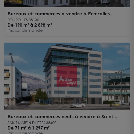
Bureaux et commerces à vendre à Echirolles
emplacement stratégique parkings
ECHIROLLES 38130
De 190 m² à 2 898 m²
Prix sur demande
Bureaux et commerces neufs à vendre à Saint
Martin d'Hères proche Neyrpic
SAINT MARTIN D'HERES 38400
De 71 m² à 1 297 m²
Prix sur demande