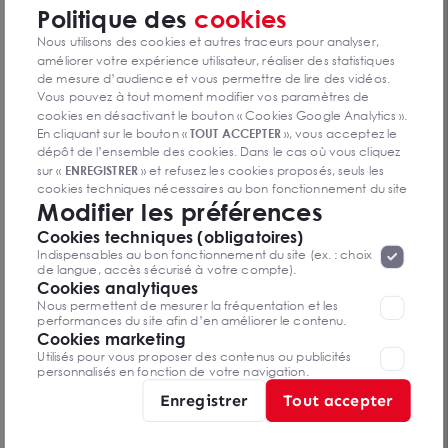
Politique des
cookies
Nous utilisons des cookies et autres traceurs pour analyser,
améliorer votre expérience utilisateur, réaliser des statistiques
de mesure d’audience et vous permettre de lire des vidéos.
Vous pouvez à tout moment modifier vos paramètres de
cookies en désactivant le bouton « Cookies Google Analytics ».
En cliquant sur le bouton «
TOUT ACCEPTER
», vous acceptez le
dépôt de l’ensemble des cookies. Dans le cas où vous cliquez
Bureaux à vendre à Echirolles premier étage
sur «
ENREGISTRER
» et refusez les cookies proposés, seuls les
lumineux matériaux haut de gamme
ECHIROLLES 38130
cookies techniques nécessaires au bon fonctionnement du site
126 m²
Modifier les préférences
seront déposés. Pour plus d’informations, vous pouvez consulter
Dès 298 000 € HD
«
Protection des données à caractère
la page
Cookies techniques (obligatoires)
personnel
».
Lorsque vous naviguez sur notre site internet, il
Indispensables au bon fonctionnement du site (ex. : choix
peut être amenée à déposer des cookies. Vous avez la
de langue, accès sécurisé à votre compte).
possibilité de désactiver les cookies, ces réglages ne seront
Cookies analytiques
Vous n’avez pas trouvé l’offre qui
valables que sur le navigateur que vous utilisez actuellement
Nous permettent de mesurer la fréquentation et les
vous convient ?
performances du site afin d’en améliorer le contenu.
Cookies marketing
Contactez-nous
Utilisés pour vous proposer des contenus ou publicités
personnalisés en fonction de votre navigation.
Enregistrer
Tout accepter