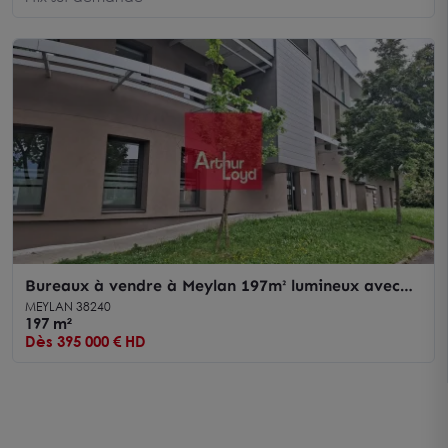
Bureaux à vendre à Meylan 197m² lumineux avec
parkings et garages
MEYLAN 38240
197 m²
Dès 395 000 € HD