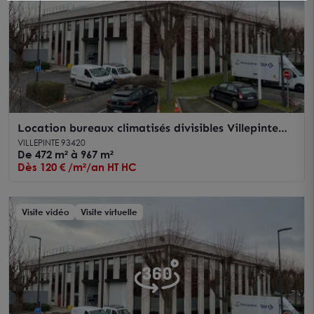
Location bureaux climatisés divisibles Villepinte
accès immédiat RER B
VILLEPINTE 93420
De 472 m² à 967 m²
Dès 120 € /m²/an HT HC
Visite vidéo
Visite virtuelle