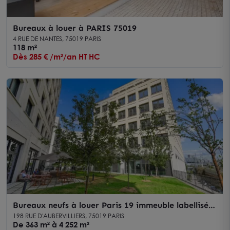
Bureaux à louer à PARIS 75019
4 RUE DE NANTES, 75019 PARIS
118 m²
Dès 285 € /m²/an HT HC
Bureaux neufs à louer Paris 19 immeuble labellisé
au pied du RER E
198 RUE D'AUBERVILLIERS, 75019 PARIS
De 363 m² à 4 252 m²