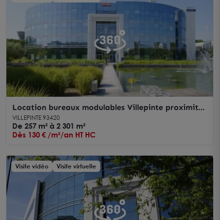
Location bureaux modulables Villepinte proximité
RER B cadre paysager
VILLEPINTE 93420
De 257 m² à 2 301 m²
Dès 130 € /m²/an HT HC
Visite vidéo
Visite virtuelle