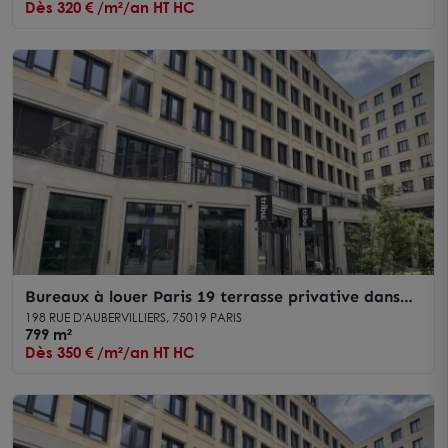
Dès 320 € /m²/an HT HC
Bureaux à louer Paris 19 terrasse privative dans
immeuble neuf écoresponsable
198 RUE D'AUBERVILLIERS, 75019 PARIS
799 m²
Dès 350 € /m²/an HT HC