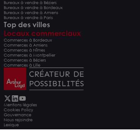
Bureaux à vendre à Béziers
Bureaux à vendre à Bordeaux
Bureaux à vendre à Amiens
Bureaux à vendre à Paris
Top des villes
Locaux commerciaux
Commerces à Bordeaux
Commerces à Amiens
Commerces à Nîmes
Commerces à Montpellier
Commerces à Béziers
Commerces à Lille
Mentions légales
Cookies Policy
Carte
Gouvernance
Nous rejoindre
Lexique