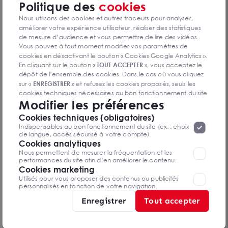
Politique des
cookies
Nous utilisons des cookies et autres traceurs pour analyser,
améliorer votre expérience utilisateur, réaliser des statistiques
de mesure d’audience et vous permettre de lire des vidéos.
Vous pouvez à tout moment modifier vos paramètres de
cookies en désactivant le bouton « Cookies Google Analytics ».
Location bureaux climatisés à Villepinte proche
En cliquant sur le bouton «
TOUT ACCEPTER
», vous acceptez le
RER B Parc des Expositions
dépôt de l’ensemble des cookies. Dans le cas où vous cliquez
VILLEPINTE 93420
De 592 m² à 3 715 m²
sur «
ENREGISTRER
» et refusez les cookies proposés, seuls les
Dès 130 € /m²/an HT HC
cookies techniques nécessaires au bon fonctionnement du site
Modifier les préférences
seront déposés. Pour plus d’informations, vous pouvez consulter
«
Protection des données à caractère
la page
Cookies techniques (obligatoires)
personnel
».
Lorsque vous naviguez sur notre site internet, il
Indispensables au bon fonctionnement du site (ex. : choix
Vous n’avez pas trouvé l’offre qui
peut être amenée à déposer des cookies. Vous avez la
de langue, accès sécurisé à votre compte).
possibilité de désactiver les cookies, ces réglages ne seront
Cookies analytiques
vous convient ?
valables que sur le navigateur que vous utilisez actuellement
Nous permettent de mesurer la fréquentation et les
performances du site afin d’en améliorer le contenu.
Contactez-nous
Cookies marketing
Utilisés pour vous proposer des contenus ou publicités
personnalisés en fonction de votre navigation.
Enregistrer
Tout accepter