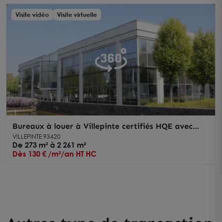
Visite vidéo
Visite virtuelle
Bureaux à louer à Villepinte certifiés HQE avec
parkings et services
VILLEPINTE 93420
De 273 m² à 2 261 m²
Dès 130 € /m²/an HT HC