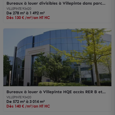
Bureaux à louer divisibles à Villepinte dans parc
d’affaires Paris Nord 2
VILLEPINTE 93420
De 278 m² à 1 492 m²
Dès 130 € /m²/an HT HC
Bureaux à louer à Villepinte HQE accès RER B et
parkings nombreux
VILLEPINTE 93420
De 572 m² à 3 014 m²
Dès 140 € /m²/an HT HC