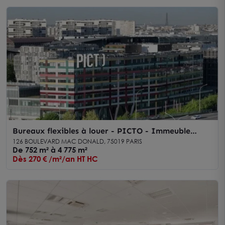
Bureaux flexibles à louer - PICTO - Immeuble
tertiaire certifié HQE avec services premium -
126 BOULEVARD MAC DONALD, 75019 PARIS
Paris 19
De 752 m² à 4 775 m²
Dès 270 € /m²/an HT HC