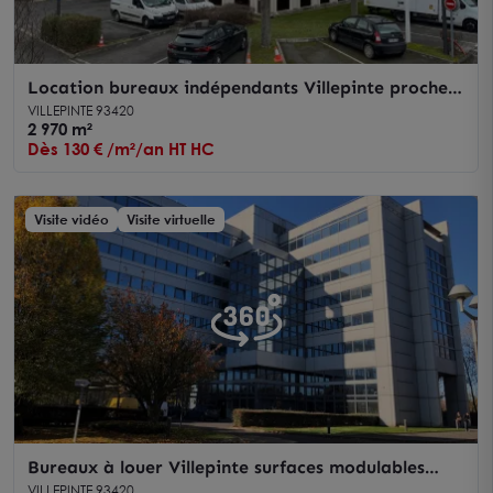
Location bureaux indépendants Villepinte proche
RER B Parc des Expositions
VILLEPINTE 93420
2 970 m²
Dès 130 € /m²/an HT HC
Visite vidéo
Visite virtuelle
Bureaux à louer Villepinte surfaces modulables
accès immédiat RER B
VILLEPINTE 93420