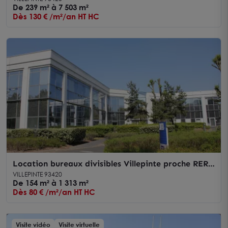
De 239 m² à 7 503 m²
Dès 130 € /m²/an HT HC
Location bureaux divisibles Villepinte proche RER
B et services sur site
VILLEPINTE 93420
De 154 m² à 1 313 m²
Dès 80 € /m²/an HT HC
Visite vidéo
Visite virtuelle