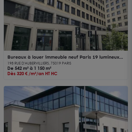
Bureaux à louer immeuble neuf Paris 19 lumineux
accès RER E Rosa Parks
198 RUE D'AUBERVILLIERS, 75019 PARIS
De 542 m² à 1 150 m²
Dès 320 € /m²/an HT HC