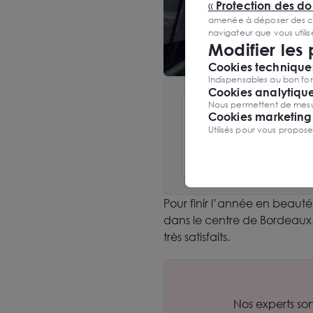
«
Protection des d
amenée à déposer des cook
navigateur que vous utili
Modifier les
Cookies techniques
Indispensables au bon fon
Cookies analytiqu
Nous permettent de mesure
Cookies marketing
Utilisés pour vous propos
Site web
Pour finir l’année en beaut
dans le centre de Bordeaux.
très satisfaits.
Nos experts so