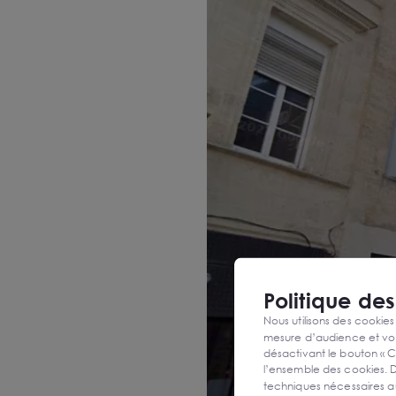
Politique de
Nous utilisons des cookies
mesure d’audience et vou
désactivant le bouton « C
l’ensemble des cookies. D
techniques nécessaires a