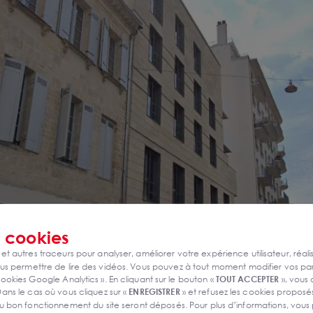
s
cookies
 et autres traceurs pour analyser, améliorer votre expérience utilisateur, réali
s permettre de lire des vidéos. Vous pouvez à tout moment modifier vos p
ookies Google Analytics ». En cliquant sur le bouton «
TOUT ACCEPTER
», vous
ans le cas où vous cliquez sur «
ENREGISTRER
» et refusez les cookies proposés
u bon fonctionnement du site seront déposés. Pour plus d’informations, vous