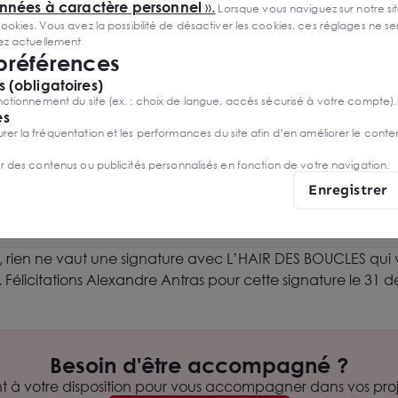
onnées à caractère personnel
».
Lorsque vous naviguez sur notre site
ies. Vous avez la possibilité de désactiver les cookies, ces réglages ne ser
sez actuellement
 préférences
 (obligatoires)
ctionnement du site (ex. : choix de langue, accès sécurisé à votre compte).
es
r la fréquentation et les performances du site afin d’en améliorer le conte
er des contenus ou publicités personnalisés en fonction de votre navigation.
https://www.instagram.com/lhairdesboucles
Enregistrer
é, rien ne vaut une signature avec L’HAIR DES BOUCLES qui 
 Félicitations Alexandre Antras pour cette signature le 31 
Besoin d'être accompagné ?
nt à votre disposition pour vous accompagner dans vos proje