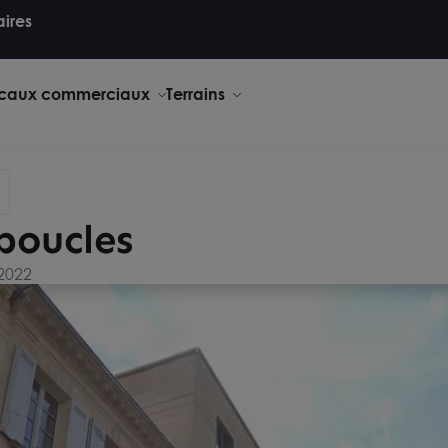
aires
caux commerciaux
Terrains
boucles
 2022