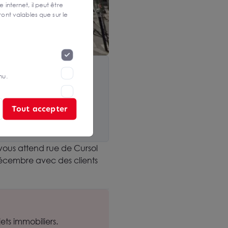
 internet, il peut être
ont valables que sur le
nu.
Tout accepter
vous attend rue de Cursol
décembre avec des clients
ts immobiliers.