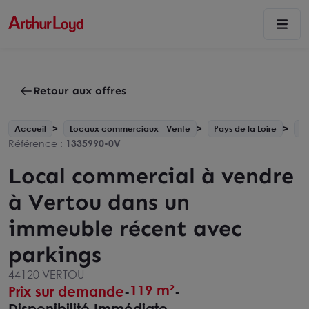
Retour aux offres
Accueil
Locaux commerciaux - Vente
Pays de la Loire
N
Référence :
1335990-0V
Local commercial à vendre
à Vertou dans un
immeuble récent avec
parkings
44120 VERTOU
119 m²
Prix sur demande
-
-
Disponibilité Immédiate