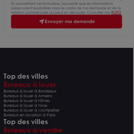
En soumettant ce formulaire, j'accepte que les informations
saisies soient exploitées dans le cadre de ma demande et de la
relation commerciale qui peut en découler. Consulter nos
RGPD
Envoyer ma demande
Top des villes
Bureaux à louer
Bureaux à louer à Bordeaux
Bureaux à louer à Amiens
Bureaux à louer à Nîmes
Bureaux à louer à Nice
Bureaux à louer à Montpellier
Bureaux en location à Paris
Top des villes
Bureaux à vendre