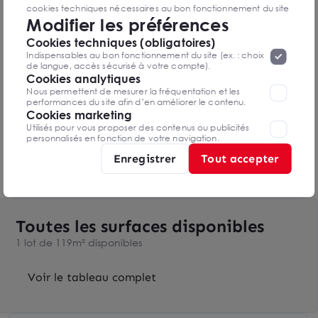
Bus Gare de Vertou Sud Ligne 112
cookies techniques nécessaires au bon fonctionnement du site
Modifier les préférences
seront déposés. Pour plus d’informations, vous pouvez consulter
«
Protection des données à caractère
Bus Gare de Vertou Sud Ligne 122
la page
Cookies techniques (obligatoires)
personnel
».
Lorsque vous naviguez sur notre site internet, il
Indispensables au bon fonctionnement du site (ex. : choix
peut être amenée à déposer des cookies. Vous avez la
de langue, accès sécurisé à votre compte).
Bus Chalonges Ligne 102
possibilité de désactiver les cookies, ces réglages ne seront
Cookies analytiques
valables que sur le navigateur que vous utilisez actuellement
Nous permettent de mesurer la fréquentation et les
performances du site afin d’en améliorer le contenu.
Bus Chalonges Ligne 152
Cookies marketing
Utilisés pour vous proposer des contenus ou publicités
Bus Chalonges Ligne C9
personnalisés en fonction de votre navigation.
Enregistrer
Tout accepter
Bus Cat Vertonne Ligne 142
Toutes les surfaces disponibles
1 lot de 119m² disponibles
Voir le tableau complet