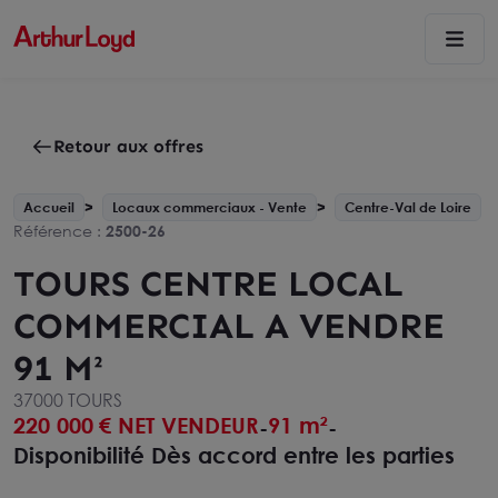
Retour aux offres
Accueil
Locaux commerciaux - Vente
Centre-Val de Loire
Référence :
2500-26
TOURS CENTRE LOCAL
COMMERCIAL A VENDRE
91 M²
37000 TOURS
220 000
€ NET VENDEUR
91 m²
-
-
Disponibilité Dès accord entre les parties