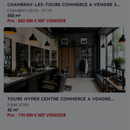
CHAMBRAY-LES-TOURS COMMERCE A VENDRE 550
M²
CHAMBRAY LES TO... 37170
550 m²
Prix : 850 000 € NET VENDEUR
TOURS HYPER CENTRE COMMERCE A VENDRE
INVESTISSEMENT 42 M² VENDU OCCUPE
TOURS 37000
42 m²
Prix : 190 000 € NET VENDEUR