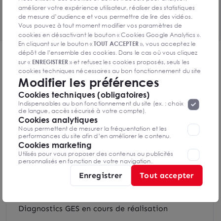
améliorer votre expérience utilisateur, réaliser des statistiques
Voir le tableau complet
de mesure d’audience et vous permettre de lire des vidéos.
Vous pouvez à tout moment modifier vos paramètres de
cookies en désactivant le bouton « Cookies Google Analytics ».
En cliquant sur le bouton «
TOUT ACCEPTER
», vous acceptez le
dépôt de l’ensemble des cookies. Dans le cas où vous cliquez
DPE & GES
sur «
ENREGISTRER
» et refusez les cookies proposés, seuls les
cookies techniques nécessaires au bon fonctionnement du site
Diagnostic de performance énergétique
Modifier les préférences
seront déposés. Pour plus d’informations, vous pouvez consulter
«
Protection des données à caractère
la page
Cookies techniques (obligatoires)
personnel
».
Lorsque vous naviguez sur notre site internet, il
Indispensables au bon fonctionnement du site (ex. : choix
peut être amenée à déposer des cookies. Vous avez la
de langue, accès sécurisé à votre compte).
possibilité de désactiver les cookies, ces réglages ne seront
Cookies analytiques
Diagnostics DPE en cours de réalisation
valables que sur le navigateur que vous utilisez actuellement
Nous permettent de mesurer la fréquentation et les
performances du site afin d’en améliorer le contenu.
Cookies marketing
Utilisés pour vous proposer des contenus ou publicités
Indice d'émission de gaz à effet de serre
personnalisés en fonction de votre navigation.
Enregistrer
Tout accepter
Diagnostics GES en cours de réalisation