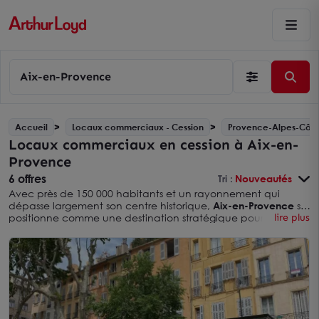
Aix-en-Provence
Accueil
Locaux commerciaux - Cession
Provence-Alpes-Côte
Locaux commerciaux en cession à Aix-en-
Provence
6 offres
Tri :
Nouveautés
Avec près de 150 000 habitants et un rayonnement qui
dépasse largement son centre historique,
Aix-en-Provence
se
positionne comme une destination stratégique pour la reprise
lire plus
et l’implantation de locaux commerciaux en
Bouches-du-
Rhône
. Son dynamisme économique, la diversité de sa
clientèle et la richesse de ses secteurs d’activité en font un
environnement privilégié pour les entrepreneurs et
investisseurs en quête d’une cession de local commercial à
Aix-en-Provence.