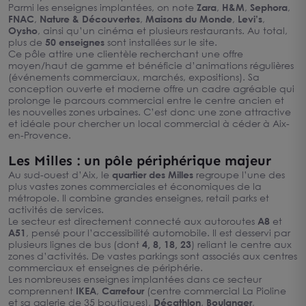
Parmi les enseignes implantées, on note
Zara
,
H&M
,
Sephora
,
FNAC
,
Nature & Découvertes
,
Maisons du Monde
,
Levi’s
,
Oysho
, ainsi qu’un cinéma et plusieurs restaurants. Au total,
plus de
50 enseignes
sont installées sur le site.
Ce pôle attire une clientèle recherchant une offre
moyen/haut de gamme et bénéficie d’animations régulières
(événements commerciaux, marchés, expositions). Sa
conception ouverte et moderne offre un cadre agréable qui
prolonge le parcours commercial entre le centre ancien et
les nouvelles zones urbaines. C’est donc une zone attractive
et idéale pour chercher un local commercial à céder à Aix-
en-Provence.
Les Milles : un pôle périphérique majeur
Au sud-ouest d’Aix, le
quartier des Milles
regroupe l’une des
plus vastes zones commerciales et économiques de la
métropole. Il combine grandes enseignes, retail parks et
activités de services.
Le secteur est directement connecté aux autoroutes
A8
et
A51
, pensé pour l’accessibilité automobile. Il est desservi par
plusieurs lignes de bus (dont
4, 8, 18, 23
) reliant le centre aux
zones d’activités. De vastes parkings sont associés aux centres
commerciaux et enseignes de périphérie.
Les nombreuses enseignes implantées dans ce secteur
comprennent
IKEA
,
Carrefour
(centre commercial La Pioline
et sa galerie de 35 boutiques),
Décathlon
,
Boulanger
,