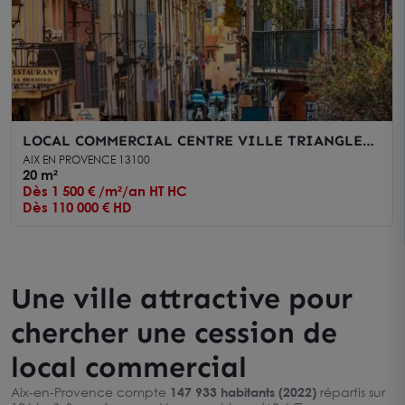
LOCAL COMMERCIAL CENTRE VILLE TRIANGLE
D'OR
AIX EN PROVENCE 13100
20 m²
Dès 1 500 € /m²/an HT HC
Dès 110 000 € HD
Une ville attractive pour
chercher une cession de
local commercial
Aix-en-Provence compte
147 933 habitants (2022)
répartis sur