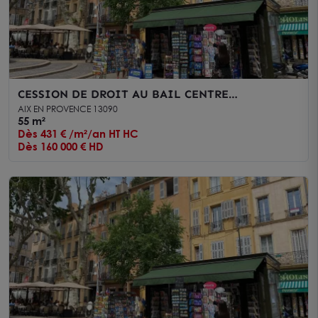
CESSION DE DROIT AU BAIL CENTRE
HISTORIQUE
AIX EN PROVENCE 13090
55 m²
Dès 431 € /m²/an HT HC
Dès 160 000 € HD