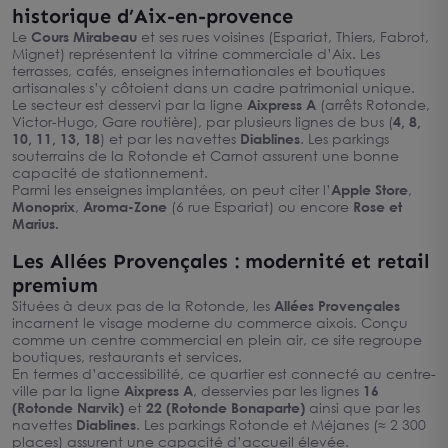
historique d’Aix-en-provence
Le
Cours Mirabeau
et ses rues voisines (Espariat, Thiers, Fabrot,
Mignet) représentent la vitrine commerciale d’Aix. Les
terrasses, cafés, enseignes internationales et boutiques
artisanales s’y côtoient dans un cadre patrimonial unique.
Le secteur est desservi par la ligne
Aixpress A
(arrêts Rotonde,
Victor-Hugo, Gare routière), par plusieurs lignes de bus (
4, 8,
10, 11, 13, 18
) et par les navettes
Diablines
. Les parkings
souterrains de la Rotonde et Carnot assurent une bonne
capacité de stationnement.
Parmi les enseignes implantées, on peut citer l’
Apple Store
,
Monoprix
,
Aroma-Zone
(6 rue Espariat) ou encore
Rose et
Marius.
Les Allées Provençales : modernité et retail
premium
Situées à deux pas de la Rotonde, les
Allées Provençales
incarnent le visage moderne du commerce aixois. Conçu
comme un centre commercial en plein air, ce site regroupe
boutiques, restaurants et services.
En termes d’accessibilité, ce quartier est connecté au centre-
ville par la ligne
Aixpress A
, desservies par les lignes
16
(Rotonde Narvik)
et
22 (Rotonde Bonaparte)
ainsi que par les
navettes
Diablines
. Les parkings Rotonde et Méjanes (≈ 2 300
places) assurent une capacité d’accueil élevée.