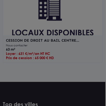
CESSION DE DROIT AU BAIL CENTRE
COMMERCIAL
Nous contacter
63 m²
Loyer : 631 €/m²/an HT HC
Prix de cession : 65 000 € HD
Top des villes