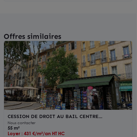
Offres similaires
CESSION DE DROIT AU BAIL CENTRE
HISTORIQUE
Nous contacter
55 m²
Loyer : 431 €/m²/an HT HC