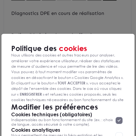
Diagnostics DPE en cours de réalisation
Indice d'émission de gaz à effet de serre
Politique des
cookies
Nous utilisons des cookies et autres traceurs pour analyser,
améliorer votre expérience utilisateur, réaliser des statistiques
Diagnostics GES en cours de réalisation
de mesure d’audience et vous permettre de lire des vidéos.
Vous pouvez à tout moment modifier vos paramètres de
cookies en désactivant le bouton « Cookies Google Analytics ».
En cliquant sur le bouton «
TOUT ACCEPTER
», vous acceptez le
dépôt de l’ensemble des cookies. Dans le cas où vous cliquez
sur «
ENREGISTRER
» et refusez les cookies proposés, seuls les
cookies techniques nécessaires au bon fonctionnement du site
Ghislaine BOULINGUEZ
Modifier les préférences
seront déposés. Pour plus d’informations, vous pouvez consulter
Aix En Provence
«
Protection des données à caractère
la page
Cookies techniques (obligatoires)
personnel
».
Lorsque vous naviguez sur notre site internet, il
Indispensables au bon fonctionnement du site (ex. : choix
0442399399
peut être amenée à déposer des cookies. Vous avez la
de langue, accès sécurisé à votre compte).
possibilité de désactiver les cookies, ces réglages ne seront
Cookies analytiques
valables que sur le navigateur que vous utilisez actuellement
Nous permettent de mesurer la fréquentation et les
Mettre en favoris