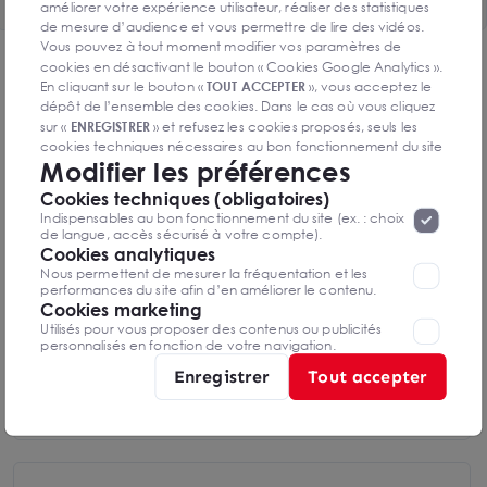
améliorer votre expérience utilisateur, réaliser des statistiques
de mesure d’audience et vous permettre de lire des vidéos.
Vous pouvez à tout moment modifier vos paramètres de
DPE & GES
cookies en désactivant le bouton « Cookies Google Analytics ».
En cliquant sur le bouton «
TOUT ACCEPTER
», vous acceptez le
Diagnostic de performance énergétique
dépôt de l’ensemble des cookies. Dans le cas où vous cliquez
sur «
ENREGISTRER
» et refusez les cookies proposés, seuls les
cookies techniques nécessaires au bon fonctionnement du site
Modifier les préférences
seront déposés. Pour plus d’informations, vous pouvez consulter
«
Protection des données à caractère
la page
Cookies techniques (obligatoires)
personnel
».
Lorsque vous naviguez sur notre site internet, il
Diagnostics DPE en cours de réalisation
Indispensables au bon fonctionnement du site (ex. : choix
peut être amenée à déposer des cookies. Vous avez la
de langue, accès sécurisé à votre compte).
possibilité de désactiver les cookies, ces réglages ne seront
Cookies analytiques
valables que sur le navigateur que vous utilisez actuellement
Nous permettent de mesurer la fréquentation et les
Indice d'émission de gaz à effet de serre
performances du site afin d’en améliorer le contenu.
Cookies marketing
Utilisés pour vous proposer des contenus ou publicités
personnalisés en fonction de votre navigation.
Enregistrer
Tout accepter
Diagnostics GES en cours de réalisation