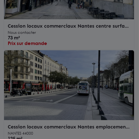
Cession locaux commerciaux Nantes centre surface
de vente et réserve
Nous contacter
73 m²
Prix sur demande
Cession locaux commerciaux Nantes emplacement
central proche tram
NANTES 44000
125 m²