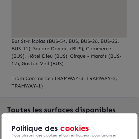
Bus St-Nicolas (BUS-54, BUS, BUS-26, BUS-23,
BUS-11), Square Daviais (BUS), Commerce
(BUS), Hôtel Dieu (BUS), Cirque - Marais (BUS-
12), Gaston Veil (BUS)
Tram Commerce (TRAMWAY-3, TRAMWAY-2,
TRAMWAY-1)
Toutes les surfaces disponibles
1 lot de 47m² disponibles
Politique des
cookies
Voir le tableau complet
Nous utilisons des cookies et autres traceurs pour analyser,