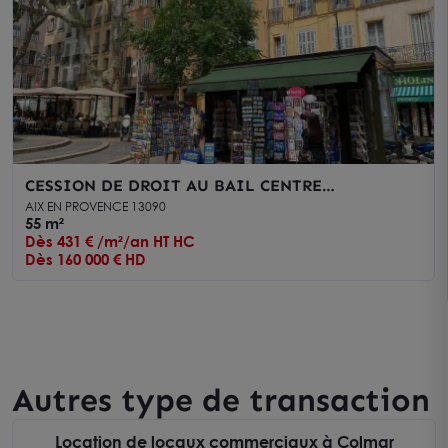
CESSION DE DROIT AU BAIL CENTRE
HISTORIQUE
AIX EN PROVENCE 13090
55 m²
Dès 431 € /m²/an HT HC
Dès 160 000 € HD
Autres type de transaction
Location de locaux commerciaux à Colmar