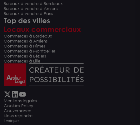
Bureaux à vendre à Bordeaux
Bureaux à vendre à Amiens
Bureaux à vendre à Paris
Top des villes
Locaux commerciaux
Commerces à Bordeaux
Commerces à Amiens
Commerces à Nîmes
Commerces à Montpellier
Commerces à Béziers
Commerces à Lille
Mentions légales
Cookies Policy
Carte
Gouvernance
Nous rejoindre
Lexique