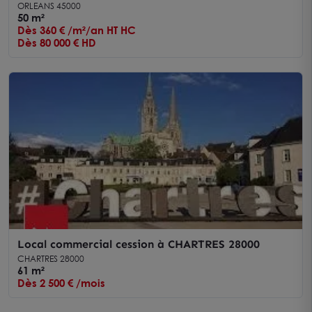
CHARLES SANGLIER
ORLEANS 45000
50 m²
Dès 360 € /m²/an HT HC
Dès 80 000 € HD
Local commercial cession à CHARTRES 28000
CHARTRES 28000
61 m²
Dès 2 500 € /mois