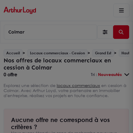
Colmar
Accueil
Locaux commerciaux - Cession
Grand Est
Haut-R
Nos offres de locaux commerciaux en
cession à Colmar
0 offre
Tri :
Nouveautés
Explorez une sélection de
locaux commerciaux
en cession à
Colmar. Avec Arthur Loyd, votre partenaire en immobilier
d'entreprise, réalisez vos projets en toute confiance.
Aucune offre ne correspond à vos
critères ?
Nous avons étendu la zone de recherche pour vous