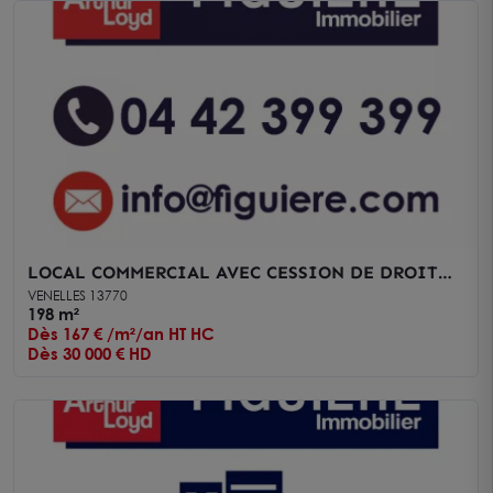
LOCAL COMMERCIAL AVEC CESSION DE DROIT
AU BAIL
VENELLES 13770
198 m²
Dès 167 € /m²/an HT HC
Dès 30 000 € HD