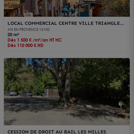
LOCAL COMMERCIAL CENTRE VILLE TRIANGLE
D'OR
AIX EN PROVENCE 13100
20 m²
Dès 1 500 € /m²/an HT HC
Dès 110 000 € HD
CESSION DE DROIT AU BAIL LES MILLES