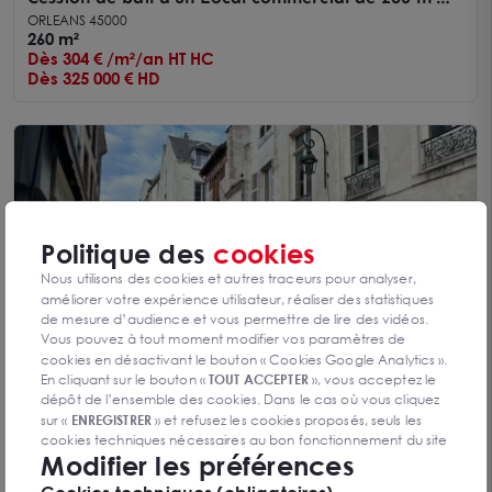
dans l'hyper-centre d'Orléans.
ORLEANS 45000
260 m²
Dès 304 € /m²/an HT HC
Dès 325 000 € HD
Politique des
cookies
Nous utilisons des cookies et autres traceurs pour analyser,
améliorer votre expérience utilisateur, réaliser des statistiques
de mesure d’audience et vous permettre de lire des vidéos.
Vous pouvez à tout moment modifier vos paramètres de
cookies en désactivant le bouton « Cookies Google Analytics ».
En cliquant sur le bouton «
TOUT ACCEPTER
», vous acceptez le
CESSION DE BAIL QUARTIER LOUIS ROGUET
dépôt de l’ensemble des cookies. Dans le cas où vous cliquez
EMPLACEMENT D'ANGLE
ORLEANS 45000
sur «
ENREGISTRER
» et refusez les cookies proposés, seuls les
209 m²
cookies techniques nécessaires au bon fonctionnement du site
Dès 75 € /m²/an HT HC
Modifier les préférences
seront déposés. Pour plus d’informations, vous pouvez consulter
Dès 90 000 € HD
«
Protection des données à caractère
la page
Cookies techniques (obligatoires)