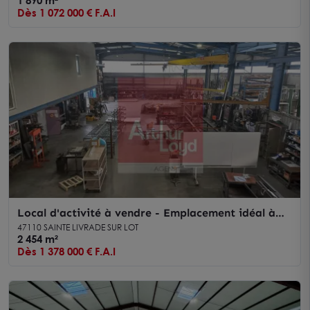
1 890 m²
Dès 1 072 000 € F.A.I
Local d'activité à vendre - Emplacement idéal à
Sainte-Livrade
47110 SAINTE LIVRADE SUR LOT
2 454 m²
Dès 1 378 000 € F.A.I