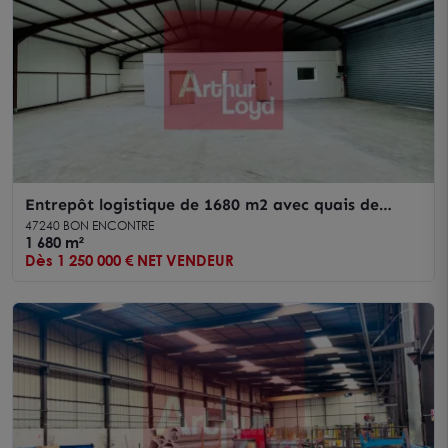
Entrepôt logistique de 1680 m2 avec quais de
chargement et bureaux aménagés
47240 BON ENCONTRE
1 680 m²
Dès 1 250 000 € NET VENDEUR