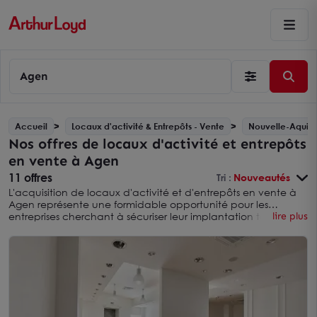
Agen
Accueil
Locaux d'activité & Entrepôts - Vente
Nouvelle-Aquita
Nos offres de locaux d'activité et entrepôts
en vente à Agen
11 offres
Tri :
Nouveautés
L'acquisition de locaux d'activité et d'entrepôts en vente à
Agen représente une formidable opportunité pour les
entreprises cherchant à sécuriser leur implantation tout en
lire plus
maîtrisant leurs coûts sur le long terme. Contrairement à la
location, l’achat permet non seulement de bénéficier d’une
stabilité économique, mais aussi de constituer un actif
immobilier valorisable. Située dans une zone stratégique du
sud-ouest de la France, Agen attire de plus en plus
d'investisseurs, séduits par le dynamisme économique de la
ville et par la variété des biens disponibles, adaptés aux
besoins industriels, artisanaux ou logistiques.