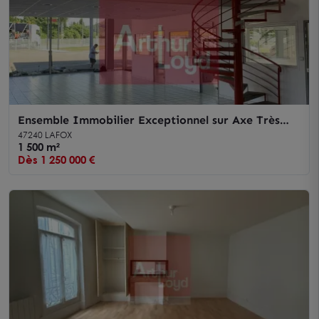
Ensemble Immobilier Exceptionnel sur Axe Très
Passant
47240 LAFOX
1 500 m²
Dès 1 250 000 €