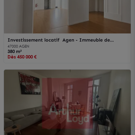
Investissement locatif Agen - Immeuble de
rapport de 380 m²
47000 AGEN
380 m²
Dès 450 000 €