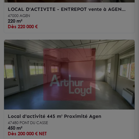
LOCAL D'ACTIVITE - ENTREPOT vente à AGEN
47000
47000 AGEN
220 m²
Dès 220 000 €
Local d'activité 445 m² Proximité Agen
47480 PONT DU CASSE
450 m²
Dès 200 000 € NET