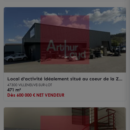
Local d'activité idéalement situé au coeur de la ZI
La Barbière à Villeneuve-sur-Lot
47300 VILLENEUVE-SUR-LOT
471 m²
Dès 600 000 € NET VENDEUR