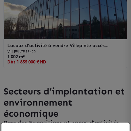
Locaux d'activité à vendre Villepinte accès
immédiat RER B et Roissy CDG
VILLEPINTE 93420
1 002 m²
Dès 1 855 000 € HD
Secteurs d’implantation et
environnement
économique
Parc des Expositions et zones d’activités
Le Parc des Expositions de Villepinte structure un