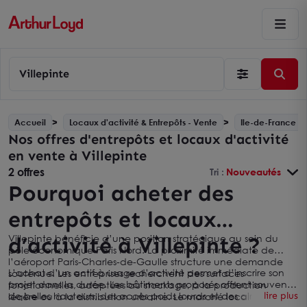
Villepinte
Accueil
Locaux d'activité & Entrepôts - Vente
Ile-de-France
Nos offres d'entrepôts et locaux d'activité
en vente à Villepinte
2 offres
Tri :
Nouveautés
Pourquoi acheter des
entrepôts et locaux
d’activité à Villepinte ?
Villepinte bénéficie d’une position stratégique au sein du
pôle économique Paris Nord. La proximité immédiate de
l’aéroport Paris-Charles-de-Gaulle structure une demande
L’achat d’un actif à usage d’activité permet d’inscrire son
soutenue. Les entreprises recherchent des surfaces
projet dans la durée. Les bâtiments proposés offrent souvent
fonctionnelles, adaptées au stockage, à la production
de belles hauteurs, des accès poids lourds et des aires de
lire plus
légère ou à la distribution urbaine. Le marché local se