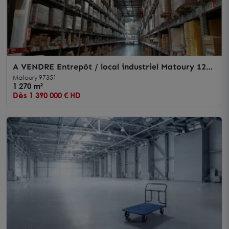
A VENDRE Entrepôt / local industriel Matoury 1270
m2
Matoury 97351
1 270 m²
Dès 1 390 000 € HD