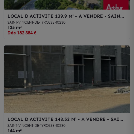
LOCAL D'ACTIVITE 139.9 M² - A VENDRE - SAINT
VINCENT DE TYROSSE
SAINT-VINCENT-DE-TYROSSE 40230
135 m²
Dès 182 384 €
LOCAL D'ACTIVITE 143.52 M² - A VENDRE - SAINT
VINCENT DE TYROSSE
SAINT-VINCENT-DE-TYROSSE 40230
144 m²