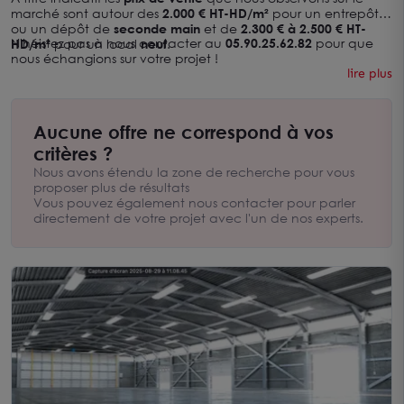
marché sont autour des
2.000 € HT-HD/m²
pour un entrepôt
ou un dépôt de
seconde main
et de
2.300 € à 2.500 € HT-
N'héistez pas à nous contacter au
05.90.25.62.82
pour que
HD/m²
pour un local
neuf
.
nous échangions sur votre projet !
lire plus
Aucune offre ne correspond à vos
critères ?
Nous avons étendu la zone de recherche pour vous
proposer plus de résultats
Vous pouvez également nous contacter pour parler
directement de votre projet avec l'un de nos experts.