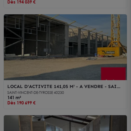
Dès 194 039 €
LOCAL D'ACTIVITE 141,05 M² - A VENDRE - SAINT
VINCENT DE TYROSSE
SAINT-VINCENT-DE-TYROSSE 40230
141 m²
Dès 190 699 €