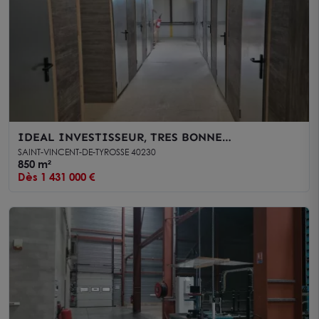
IDEAL INVESTISSEUR, TRES BONNE
RENTABILITE, LOCATION DE BOX
SAINT-VINCENT-DE-TYROSSE 40230
850 m²
Dès 1 431 000 €