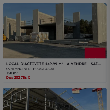
LOCAL D'ACTIVITE 149.99 M² - A VENDRE - SAINT
VINCENT DE TYROSSE
SAINT-VINCENT-DE-TYROSSE 40230
150 m²
Dès 202 786 €