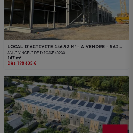
LOCAL D'ACTIVITE 146.92 M² - A VENDRE - SAINT
VINCENT DE TYROSSE
SAINT-VINCENT-DE-TYROSSE 40230
147 m²
Dès 198 635 €