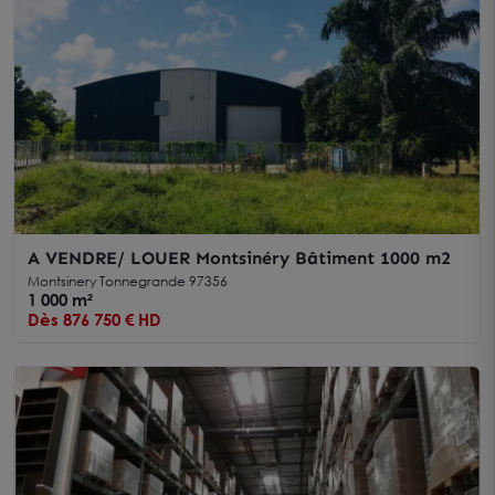
A VENDRE/ LOUER Montsinéry Bâtiment 1000 m2
Montsinery Tonnegrande 97356
1 000 m²
Dès 876 750 € HD