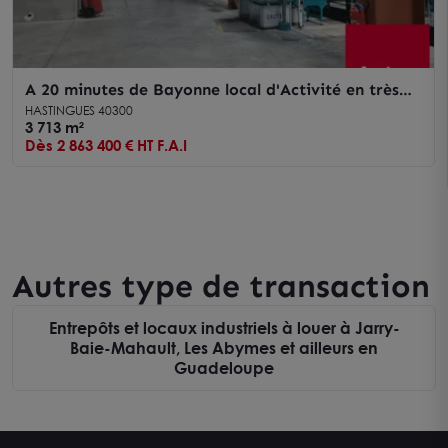
A 20 minutes de Bayonne local d'Activité en très
bon état apparent
HASTINGUES 40300
3 713 m²
Dès 2 863 400 € HT F.A.I
Autres type de transaction
Entrepôts et locaux industriels à louer à Jarry-
Baie-Mahault, Les Abymes et ailleurs en
Guadeloupe