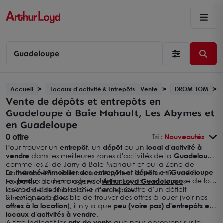
Guadeloupe
Accueil
Locaux d'activité & Entrepôts - Vente
DROM-TOM
Vente de dépôts et entrepôts en
Guadeloupe à Baie Mahault, Les Abymes et
en Guadeloupe
0 offre
Tri :
Nouveautés
Pour trouver un
entrepôt
, un
dépôt
ou un
local d'activité à
vendre
dans les meilleures zones d'activités de la
Guadeloupe
comme les ZI de Jarry à Baie-Mahault et ou la Zone de
Le
marché immobilier des entrepôts et dépôts
en
Guadeloupe
Dothémare-Providence aux Abymes, faites confiance à
est
tendu
: la demande est très importante et surpasse de loin
l'expertise de notre agence
Arthur Loyd Guadeloupe
,
les stocks disponibles et le marché souffre d'un déficit
spécialiste de l'immobilier d'entreprise.
S'il est encore possible de trouver des offres à louer (voir nos
chronique d'offre.
offres à la location
), il n'y a que
peu (voire pas) d'entrepôts et
locaux d'activités à vendre
.
A titre indicatif les
prix de vente
que nous observons sur le