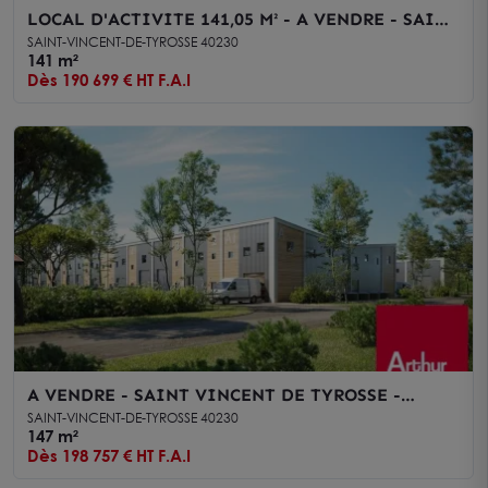
LOCAL D'ACTIVITE 141,05 M² - A VENDRE - SAINT
VINCENT DE TYROSSE
SAINT-VINCENT-DE-TYROSSE 40230
141 m²
Dès 190 699 € HT F.A.I
A VENDRE - SAINT VINCENT DE TYROSSE -
LOCAL D'ACTIVITES 147 m²
SAINT-VINCENT-DE-TYROSSE 40230
147 m²
Dès 198 757 € HT F.A.I