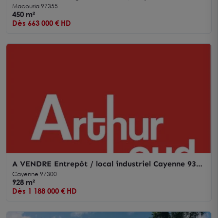
- 450 m2
Macouria 97355
450 m²
Dès 663 000 € HD
A VENDRE Entrepôt / local industriel Cayenne 930
m2
Cayenne 97300
928 m²
Dès 1 188 000 € HD