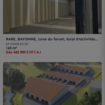
RARE, BAYONNE, zone du forum, local d'activités à
vendre
BAYONNE 64100
165 m²
Dès 442 000 € HT F.A.I