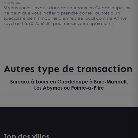
neuves.
Si vous voulez investir dans des bureaux en Guadeloupe, on
ne peut que vous inciter à prendre conseil auprès d'un
spécialiste de l'immobilier d'entreprise local comme Arthur
Loyd au 05.90.25.62.82 pour réussir votre opération !
Autres type de transaction
Bureaux à Louer en Guadeloupe à Baie-Mahault,
Les Abymes ou Pointe-à-Pitre
Top des villes