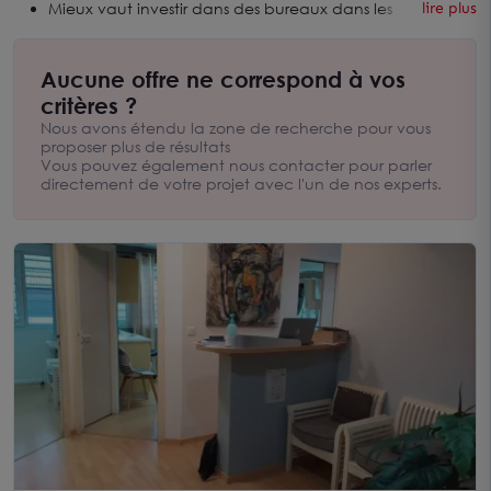
Mieux vaut investir dans des bureaux dans les
lire plus
principales zones tertiaires de l'île à savoir Jarry,
Dothémare/La Providence et le centre-ville de Pointe-à-
Pitre.
Aucune offre ne correspond à vos
Le marché est tendu avec du stock existant, pas d'offre
critères ?
neuve et des coûts de construction élevés.
Il y a peu voire pas d'offre de bureaux à vendre à La
Nous avons étendu la zone de recherche pour vous
Guadeloupe.
proposer plus de résultats
Vous pouvez également nous contacter pour parler
directement de votre projet avec l'un de nos experts.