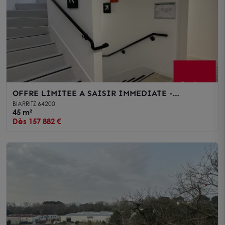
OFFRE LIMITEE A SAISIR IMMEDIATE -
BUREAUX NEUFS - A VENDRE SUR BIARRITZ
BIARRITZ 64200
45 m²
Dès 157 882 €