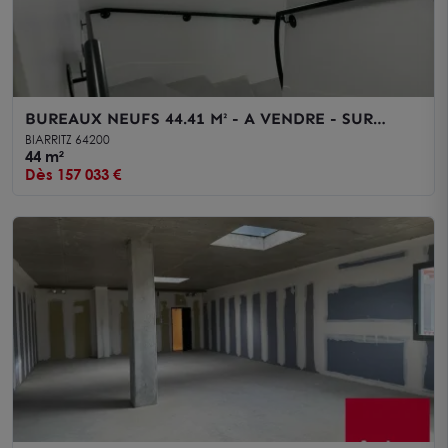
BUREAUX NEUFS 44.41 M² - A VENDRE - SUR
BIARRITZ QUARTIER AEROPORT
BIARRITZ 64200
44 m²
Dès 157 033 €