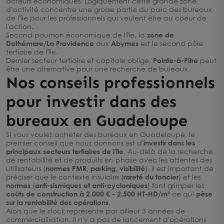
acteurs économiques. Logiquement cette grande zone
d'activité concentre une grosse partie du parc des bureaux
de l'île pour les professionnels qui veulent être au coeur de
l'action.
Second poumon économique de l'île, la
zone de
Dothémare/La Providence
aux
Abymes
est le second pôle
tertiaire de l'île.
Dernier secteur tertiaire et capitale oblige,
Pointe-à-Pitre
peut
être une alternative pour une recherche de bureaux.
Nos conseils professionnels
pour investir dans des
bureaux en Guadeloupe
Si vous voulez acheter des bureaux en Guadeloupe, le
premier conseil que nous donnons est d'
investir dans les
principaux secteurs tertiaires de l'île
. Au-delà de la recherche
de rentabilité et de produits en phase avec les attentes des
utilisateurs (
normes PMR, parking, visibilité
), il est important de
préciser que le contexte insulaire (
rareté du foncier
) et les
normes
(
anti-sismiques et anti-cycloniques
) font grimper les
coûts de construction à 2.000 € - 2.500 HT-HD/m²
ce qui
pèse
sur la rentabilité des opérations
.
Alors que le stock représente par ailleur 3 années de
commercialisation, il n'y a pas de lancement d'opérations