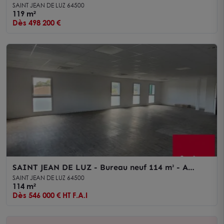
Commerciaux de 119m2 entièrement rénovés avec
SAINT JEAN DE LUZ 64500
T2 - 2 Vitrines - Emplacement recherché.
119 m²
Dès 498 200 €
SAINT JEAN DE LUZ - Bureau neuf 114 m² - A
VENDRE – Zone tertiaire avec vue dégagée et
SAINT JEAN DE LUZ 64500
excellente accessibilité
114 m²
Dès 546 000 € HT F.A.I