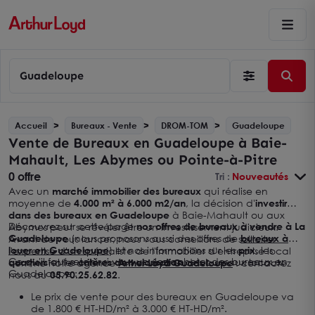
Guadeloupe
Accueil
Bureaux - Vente
DROM-TOM
Guadeloupe
Vente de Bureaux en Guadeloupe à Baie-
Mahault, Les Abymes ou Pointe-à-Pitre
0 offre
Tri :
Nouveautés
Avec un
marché immobilier des bureaux
qui réalise en
moyenne de
4.000 m² à 6.000 m2/an
, la décision d'
investir
dans des bureaux en Guadeloupe
à Baie-Mahault ou aux
Découvrez sur cette page
nos offres de bureaux à vendre à La
Abymes peut se révéler être un investissement judicieux.
Guadeloupe
(nous proposons aussi des offres de
bureaux à
Avant de vous lancer, nous vous conseillons de solliciter
louer en Guadeloupe
) et nos informations sur les
prix
, les
l'expertise d'un spécialiste de l'immobilier d'entreprise local
Ce qu'il faut retenir si vous voulez acheter des bureaux en
quartiers
et les
critères de valorisation
des bureaux locaux.
comme notre agence
Arthur Loyd Guadeloupe
: contactez
Guadeloupe :
nous au
05.90.25.62.82
.
Le prix de vente pour des bureaux en Guadeloupe va
de 1.800 € HT-HD/m² à 3.000 € HT-HD/m².