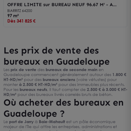
OFFRE LIMITE sur BUREAU NEUF 96.67 M² - A
VENDRE - BIARRITZ - A saisir
BIARRITZ 64200
97 m²
Dès 341 825 €
Les prix de vente des
bureaux en Guadeloupe
Les
prix de vente
des
bureaux de seconde main
en
Guadeloupe commencent généralement autour des
1.800 €
HT-HD/m²
pour des
bureaux anciens
(voire vétustes) pour
monter
à 2.500 € HT-HD/m²
pour des immeubles plus récents.
Pour les
bureaux neufs
, il faut compter de
2.500 € à 3.000 € HT-
HD/m²
pour des bureaux livrés carrelés bruts de béton.
Où acheter des bureaux en
Guadeloupe ?
Le
port de Jarry
à
Baie-Mahault
est un pôle économique
majeur de l'île qui attire les entreprises, administrations et