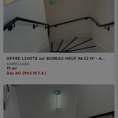
OFFRE LIMITE sur BUREAU NEUF 96.52 M² - A
VENDRE - BIARRITZ - A saisir
BIARRITZ 64200
97 m²
Dès 341 294 € HT F.A.I