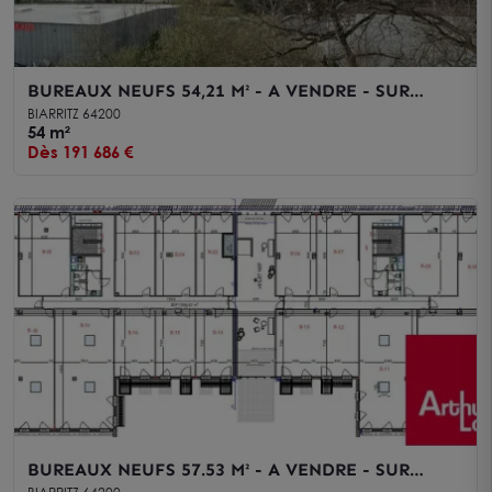
BUREAUX NEUFS 54,21 M² - A VENDRE - SUR
BIARRITZ QUARTIER AEROPORT
BIARRITZ 64200
54 m²
Dès 191 686 €
BUREAUX NEUFS 57.53 M² - A VENDRE - SUR
BIARRITZ QUARTIER AEROPORT