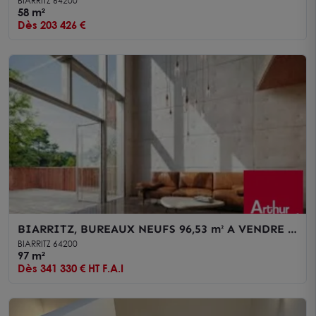
BIARRITZ 64200
58 m²
Dès 203 426 €
BIARRITZ, BUREAUX NEUFS 96,53 m² A VENDRE -
QUARTIER AEROPORT
BIARRITZ 64200
97 m²
Dès 341 330 € HT F.A.I