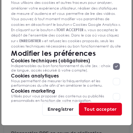
Nous utilisons des cookies et autres traceurs pour analyser,
améliorer votre expérience utilisateur, réaliser des statistiques
de mesure d’audience et vous permettre de lire des vidéos.
Vous pouvez à tout moment modifier vos paramètres de
cookies en désactivant le bouton « Cookies Google Analytics ».
En cliquant sur le bouton «
TOUT ACCEPTER
», vous acceptez le
dépôt de l’ensemble des cookies. Dans le cas où vous cliquez
sur «
ENREGISTRER
» et refusez les cookies proposés, seuls les
- Bus Les Clérimois (289m)
cookies techniques nécessaires au bon fonctionnement du site
Modifier les préférences
seront déposés. Pour plus d’informations, vous pouvez consulter
«
Protection des données à caractère
la page
Cookies techniques (obligatoires)
personnel
».
Lorsque vous naviguez sur notre site internet, il
Indispensables au bon fonctionnement du site (ex. : choix
peut être amenée à déposer des cookies. Vous avez la
de langue, accès sécurisé à votre compte).
possibilité de désactiver les cookies, ces réglages ne seront
Cookies analytiques
valables que sur le navigateur que vous utilisez actuellement
Nous permettent de mesurer la fréquentation et les
performances du site afin d’en améliorer le contenu.
Cookies marketing
DPE & GES
Utilisés pour vous proposer des contenus ou publicités
personnalisés en fonction de votre navigation.
Diagnostic de performance énergétique
Enregistrer
Tout accepter