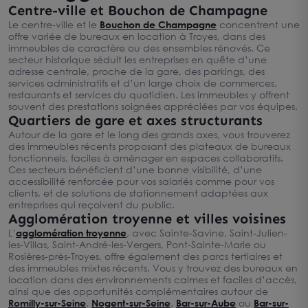
Centre-ville et Bouchon de Champagne
Le centre-ville et le
Bouchon de Champagne
concentrent une
offre variée de bureaux en location à Troyes, dans des
immeubles de caractère ou des ensembles rénovés. Ce
secteur historique séduit les entreprises en quête d’une
adresse centrale, proche de la gare, des parkings, des
services administratifs et d’un large choix de commerces,
restaurants et services du quotidien. Les immeubles y offrent
souvent des prestations soignées appréciées par vos équipes.
Quartiers de gare et axes structurants
Autour de la gare et le long des grands axes, vous trouverez
des immeubles récents proposant des plateaux de bureaux
fonctionnels, faciles à aménager en espaces collaboratifs.
Ces secteurs bénéficient d’une bonne visibilité, d’une
accessibilité renforcée pour vos salariés comme pour vos
clients, et de solutions de stationnement adaptées aux
entreprises qui reçoivent du public.
Agglomération troyenne et villes voisines
L’
agglomération troyenne
, avec Sainte-Savine, Saint-Julien-
les-Villas, Saint-André-les-Vergers, Pont-Sainte-Marie ou
Rosières-près-Troyes, offre également des parcs tertiaires et
des immeubles mixtes récents. Vous y trouvez des bureaux en
location dans des environnements calmes et faciles d’accès,
ainsi que des opportunités complémentaires autour de
Romilly-sur-Seine
,
Nogent-sur-Seine
,
Bar-sur-Aube
ou
Bar-sur-