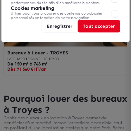
performances du site afin d’en améliorer le contenu.
Cookies marketing
Utilisés pour vous proposer des contenus ou publicités
personnalisés en fonction de votre navigation.
Enregistrer
Tout accepter
Bureaux à Louer - TROYES
LA CHAPELLE SAINT LUC 10600
De 150 m² à 763 m²
Dès 91 560 € HT/an
Pourquoi louer des bureaux
à Troyes ?
Choisir des bureaux en location à Troyes permet de
bénéficier d’un marché immobilier tertiaire accessible, tout
en profitant d’une localisation stratégique entre Paris, Reims