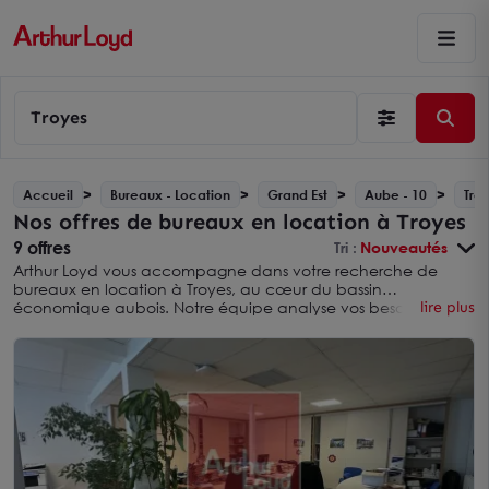
Troyes
Accueil
Bureaux - Location
Grand Est
Aube - 10
Tro
Nos offres de bureaux en location à Troyes
9 offres
Tri :
Nouveautés
Arthur Loyd vous accompagne dans votre recherche de
bureaux en location à Troyes, au cœur du bassin
économique aubois. Notre équipe analyse vos besoins et
lire plus
vous présente une sélection d’espaces adaptés à votre
activité, tout en vous conseillant sur le marché local et sur les
opportunités de
bureaux en location dans l’ensemble de
l’Aube
. Nous vous aidons à choisir l’implantation la plus
cohérente avec votre budget.