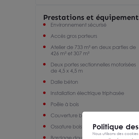
Prestations et équipement
Environnement sécurisé
Accès gros porteurs
Atelier de 733 m² en deux parties de
426 m² et 307 m²
Deux portes sectionnelles motorisées
de 4,5 x 4,5 m
Dalle béton
Installation électrique triphasée
Poêle à bois
Couverture bac acier
Politique de
Ossature bois
Nous utilisons des cookies
Bardage double peau