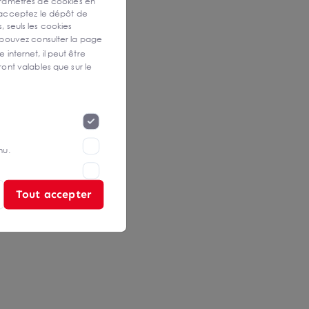
aramètres de cookies en
 acceptez le dépôt de
, seuls les cookies
 pouvez consulter la page
 internet, il peut être
ont valables que sur le
nu.
Tout accepter