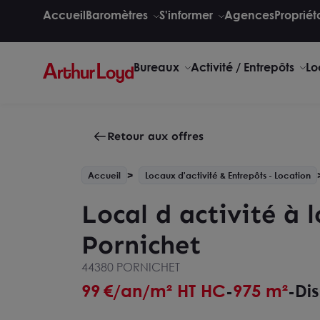
Accueil
Baromètres
S'informer
Agences
Propriét
Bureaux
Activité / Entrepôts
Lo
Retour aux offres
Accueil
Locaux d'activité & Entrepôts - Location
Local d activité à
Pornichet
44380 PORNICHET
99
€/an/m² HT HC
975 m²
Dis
-
-