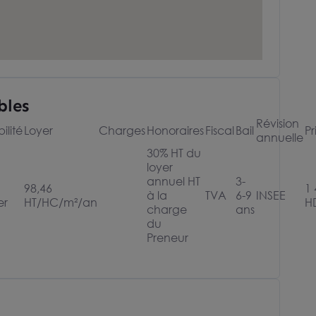
bles
Révision
ilité
Loyer
Charges
Honoraires
Fiscal
Bail
Pr
annuelle
30% HT du
loyer
annuel HT
3-
98,46
1 
à la
TVA
6-9
INSEE
er
HT/HC/m²/an
H
charge
ans
du
Preneur