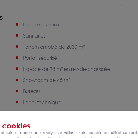
s
Locaux sociaux
Sanitaires
Terrain enrobé de 2030 m²
Portail sécurisé
Espace de 98 m² en rez-de-chaussée
Showroom de 65 m²
Bureau
Local technique
Sanitaires
s
cookies
Surface totale du terrain de 2030 m²
 et autres traceurs pour analyser, améliorer votre expérience utilisateur, réali
Hauteur libre minimale sous poutre de