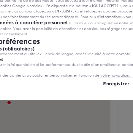
s permettre de lire des vidéos. Vous pouvez à tout moment modifier vos p
6 m
ookies Google Analytics ». En cliquant sur le bouton «
TOUT ACCEPTER
», vous
ans le cas où vous cliquez sur «
ENREGISTRER
» et refusez les cookies proposés
Hauteur libre maximale sous poutre de
u bon fonctionnement du site seront déposés. Pour plus d’informations, vous
7,6 m
onnées à caractère personnel
».
Lorsque vous naviguez sur notre site
ies. Vous avez la possibilité de désactiver les cookies, ces réglages ne ser
sez actuellement
 préférences
 (obligatoires)
ctionnement du site (ex. : choix de langue, accès sécurisé à votre compte).
es
r la fréquentation et les performances du site afin d’en améliorer le conte
er des contenus ou publicités personnalisés en fonction de votre navigation.
Enregistrer