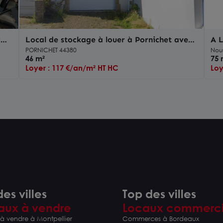
c
Local de stockage à louer à Pornichet avec
A 
porte sectionnelle électrique
PORNICHET 44380
Nou
46 m²
75 
Loyer : 117 €/an/m² HT HC
Loy
es villes
Top des villes
aux à vendre
Locaux commerc
à vendre à Montpellier
Commerces à Bordeaux