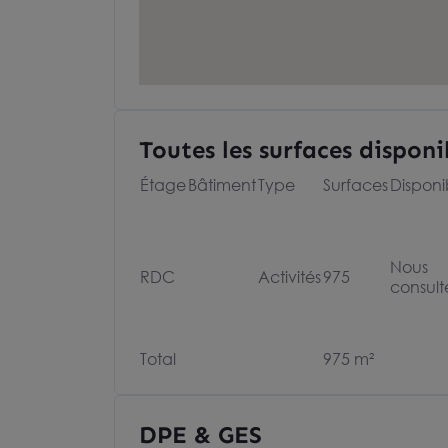
Toutes les surfaces disponi
Étage
Bâtiment
Type
Surfaces
Disponib
Nous
RDC
Activités
975
consult
Total
975 m²
DPE & GES