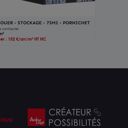
LOUER - STOCKAGE - 75M2 - PORNICHET
s contacter
m²
er : 152 €/an/m² HT HC
iaux