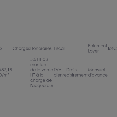
Paiement
ix
Charges
Honoraires
Fiscal
lot
C
Loyer
5% HT du
montant
487,18
de la vente
TVA + Droits
Mensuel
D/m²
HT à la
d'enregistrement
d'avance
charge de
l'acquéreur