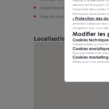
mesure d’audience et vou
désactivant le bouton « C
Mezzanine de 140 m²
l’ensemble des cookies. D
techniques nécessaires a
Salle de réunion
«
Protection des d
amenée à déposer des cook
navigateur que vous utili
Modifier les
Localisation et Transports
Cookies techniques
Indispensables au bon fon
Cookies analytiqu
Nous permettent de mesure
Cookies marketing
Utilisés pour vous propos