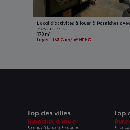
Local d’activités à louer à Pornichet ave
grande hauteur sous plafond
PORNICHET 44380
173 m²
Loyer : 163 €/an/m² HT HC
Top des villes
Top d
Bureaux à louer
Bure
Bureaux à louer à Bordeaux
Bureaux 