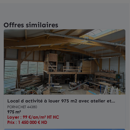
Offres similaires
Local d activité à louer 975 m2 avec atelier et
showroom à Pornichet
PORNICHET 44380
975 m²
Loyer : 99 €/an/m² HT HC
Prix : 1 450 000 € HD