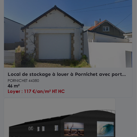
Local de stockage à louer à Pornichet avec porte
sectionnelle électrique
PORNICHET 44380
46 m²
Loyer : 117 €/an/m² HT HC