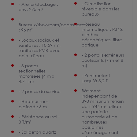
- Climatisation
- Atelier/stockage :
réversible dans les
env. 275 m²
bureaux
-
- Réseau
Bureaux/showroom/openspace
informatique : RJ45,
: 96 m²
plinthes
périphériques, fibre
- Locaux sociaux et
optique
sanitaires : 10,59 m²,
sanitaires PMR avec
- 2 portails extérieurs
point d’eau
coulissants (7 m et 8
m)
- 3 portes
sectionnelles
- Pont roulant
motorisées (4 m x
jusqu’à 3,2 T
4,71 m)
Bâtiment
- 2 portes de service
indépendant de
390 m² sur un terrain
- Hauteur sous
de 1 944 m², offrant
plafond : 6 m
une parfaite
- Résistance au sol :
autonomie et de
3 T/m²
nombreuses
possibilités
- Sol béton quartz
d’aménagement