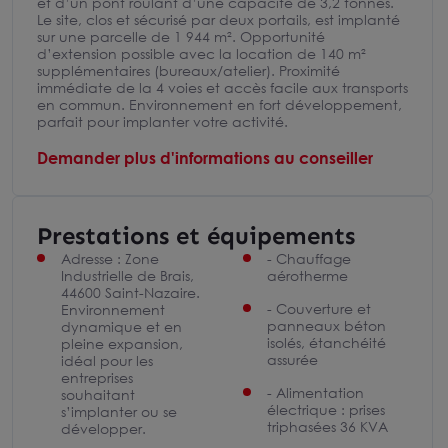
et d’un pont roulant d’une capacité de 3,2 tonnes.
Le site, clos et sécurisé par deux portails, est implanté
sur une parcelle de 1 944 m². Opportunité
d’extension possible avec la location de 140 m²
supplémentaires (bureaux/atelier). Proximité
immédiate de la 4 voies et accès facile aux transports
en commun. Environnement en fort développement,
parfait pour implanter votre activité.
Demander plus d'informations au conseiller
Prestations et équipements
Adresse : Zone
- Chauffage
Industrielle de Brais,
aérotherme
44600 Saint-Nazaire.
- Couverture et
Environnement
panneaux béton
dynamique et en
isolés, étanchéité
pleine expansion,
assurée
idéal pour les
entreprises
- Alimentation
souhaitant
électrique : prises
s’implanter ou se
triphasées 36 KVA
développer.