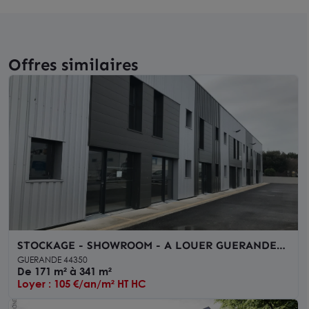
Offres similaires
STOCKAGE - SHOWROOM - A LOUER GUERANDE
VILLAJAMES 340 M2 - 170m2 - CELLULE
GUERANDE 44350
De 171 m² à 341 m²
Loyer : 105 €/an/m² HT HC