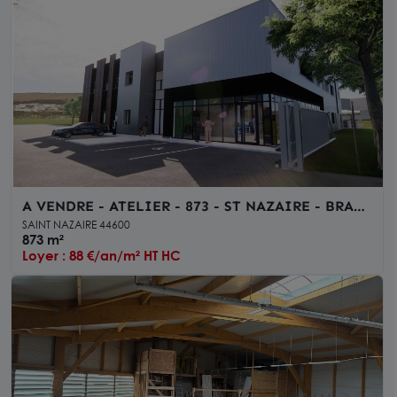
A VENDRE - ATELIER - 873 - ST NAZAIRE - BRAIS
- STOCKAGE - PARKING - STOCKAGE EXTERIEUR
SAINT NAZAIRE 44600
873 m²
Loyer : 88 €/an/m² HT HC