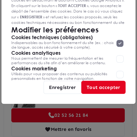
cookies en désactivant le bouton « Cookies Google Analytics ».
Diagnostics DPE en cours de réalisation
En cliquant sur le bouton «
TOUT ACCEPTER
», vous acceptez le
dépôt de l’ensemble des cookies. Dans le cas où vous cliquez
sur «
ENREGISTRER
» et refusez les cookies proposés, seuls les
cookies techniques nécessaires au bon fonctionnement du site
Indice d'émission de gaz à effet de serre
Modifier les préférences
seront déposés. Pour plus d’informations, vous pouvez consulter
«
Protection des données à caractère
la page
Cookies techniques (obligatoires)
personnel
».
Lorsque vous naviguez sur notre site internet, il
Indispensables au bon fonctionnement du site (ex. : choix
peut être amenée à déposer des cookies. Vous avez la
de langue, accès sécurisé à votre compte).
possibilité de désactiver les cookies, ces réglages ne seront
Cookies analytiques
valables que sur le navigateur que vous utilisez actuellement
Diagnostics GES en cours de réalisation
Nous permettent de mesurer la fréquentation et les
performances du site afin d’en améliorer le contenu.
Cookies marketing
Utilisés pour vous proposer des contenus ou publicités
personnalisés en fonction de votre navigation.
Enregistrer
Tout accepter
Christelle THOMERE
Nantes Saint-Nazaire
02 52 56 21 84
Mettre en favoris