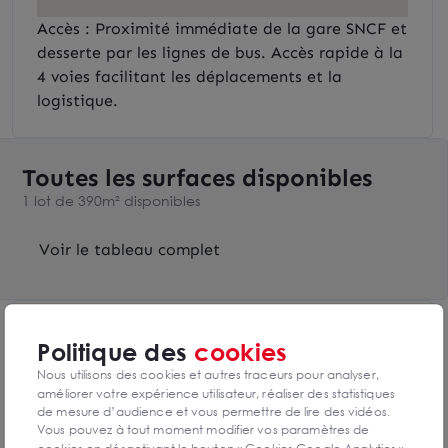
Accès : Proximité immédiate de la gare SNCF et
desserte par les lignes de bus. Accès rapide à la
4 voies facilitant les déplacements et la
logistique.
Toutes les surfaces disponibles
1 lot de 390m² disponibles
Voir le tableau complet
DPE & GES
Politique des
cookies
Diagnostic de performance énergétique
Nous utilisons des cookies et autres traceurs pour analyser,
améliorer votre expérience utilisateur, réaliser des statistiques
de mesure d’audience et vous permettre de lire des vidéos.
Vous pouvez à tout moment modifier vos paramètres de