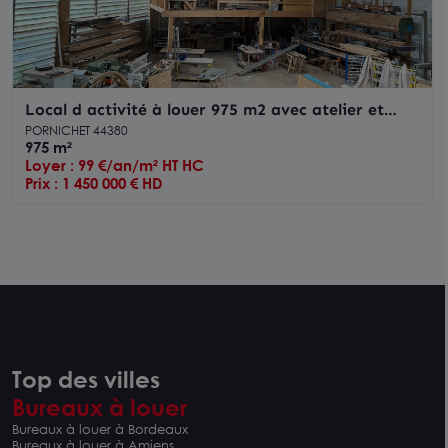
Local d activité à louer 975 m2 avec atelier et
showroom à Pornichet
PORNICHET 44380
975 m²
Loyer : 99 €/an/m² HT HC
Prix : 1 450 000 € HD
Top des villes
Bureaux à louer
Bureaux à louer à Bordeaux
Bureaux à louer à Amiens