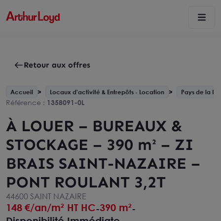
Retour aux offres
Accueil
Locaux d'activité & Entrepôts - Location
Pays de la Loi
Référence :
1358091-0L
À LOUER – BUREAUX &
STOCKAGE – 390 m² – ZI
BRAIS SAINT-NAZAIRE –
PONT ROULANT 3,2T
44600 SAINT NAZAIRE
148
€/an/m² HT HC
390 m²
-
-
Disponibilité Immédiate