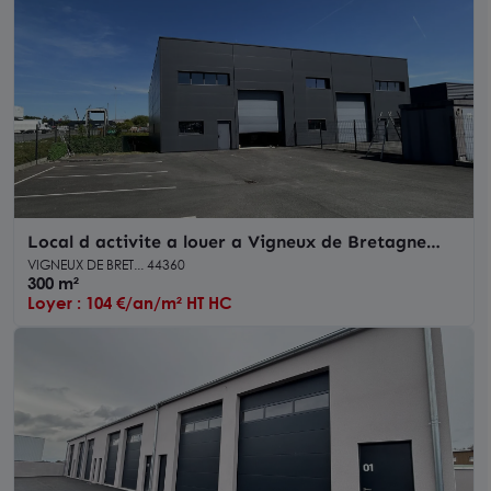
Local d activite a louer a Vigneux de Bretagne
independant avec stockage exterieur
VIGNEUX DE BRET... 44360
300 m²
Loyer : 104 €/an/m² HT HC