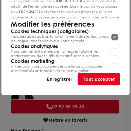
En cliquant sur le bouton «
TOUT ACCEPTER
», vous acceptez le
Diagnostics DPE en cours de réalisation
dépôt de l’ensemble des cookies. Dans le cas où vous cliquez
sur «
ENREGISTRER
» et refusez les cookies proposés, seuls les
cookies techniques nécessaires au bon fonctionnement du site
Modifier les préférences
Indice d'émission de gaz à effet de serre
seront déposés. Pour plus d’informations, vous pouvez consulter
«
Protection des données à caractère
la page
Cookies techniques (obligatoires)
personnel
».
Lorsque vous naviguez sur notre site internet, il
Indispensables au bon fonctionnement du site (ex. : choix
peut être amenée à déposer des cookies. Vous avez la
de langue, accès sécurisé à votre compte).
possibilité de désactiver les cookies, ces réglages ne seront
Cookies analytiques
valables que sur le navigateur que vous utilisez actuellement
Nous permettent de mesurer la fréquentation et les
Diagnostics GES en cours de réalisation
performances du site afin d’en améliorer le contenu.
Cookies marketing
Utilisés pour vous proposer des contenus ou publicités
personnalisés en fonction de votre navigation.
Enregistrer
Tout accepter
Sandrine BOUVIER
Nantes Saint-Nazaire
02 52 56 39 40
Mettre en favoris
Nom Prénom