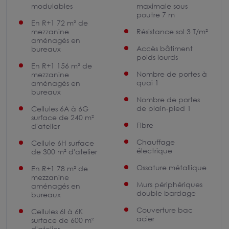
modulables
maximale sous
poutre 7 m
En R+1 72 m² de
mezzanine
Résistance sol 3 T/m²
aménagés en
Accès bâtiment
bureaux
poids lourds
En R+1 156 m² de
Nombre de portes à
mezzanine
quai 1
aménagés en
bureaux
Nombre de portes
de plain-pied 1
Cellules 6A à 6G
surface de 240 m²
Fibre
d'atelier
Chauffage
Cellule 6H surface
électrique
de 300 m² d'atelier
Ossature métallique
En R+1 78 m² de
mezzanine
Murs périphériques
aménagés en
double bardage
bureaux
Couverture bac
Cellules 6I à 6K
acier
surface de 600 m²
d'atelier