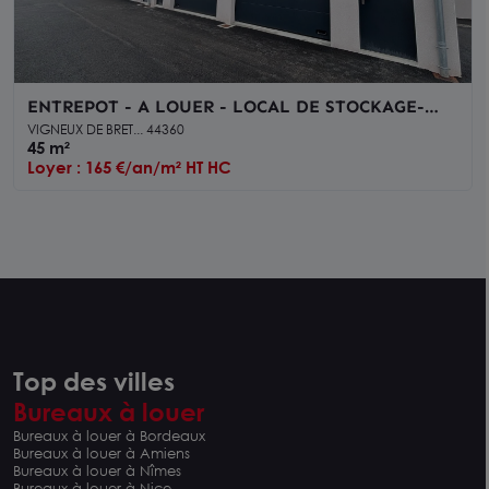
ENTREPOT - A LOUER - LOCAL DE STOCKAGE-
VIGNEUX DE BRETAGNE
VIGNEUX DE BRET... 44360
45 m²
Loyer : 165 €/an/m² HT HC
Top des villes
Bureaux à louer
Bureaux à louer à Bordeaux
Bureaux à louer à Amiens
Bureaux à louer à Nîmes
Bureaux à louer à Nice