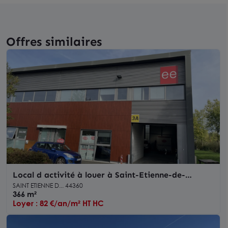
Offres similaires
Local d activité à louer à Saint-Etienne-de-
Montluc dans parc récent
SAINT ETIENNE D... 44360
366 m²
Loyer : 82 €/an/m² HT HC