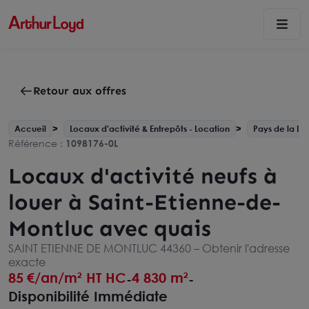
Retour aux offres
Accueil
Locaux d'activité & Entrepôts - Location
Pays de la Loi
Référence :
1098176-0L
Locaux d'activité neufs à
louer à Saint-Etienne-de-
Montluc avec quais
SAINT ETIENNE DE MONTLUC 44360 –
Obtenir l'adresse
exacte
85
€/an/m² HT HC
4 830 m²
-
-
Disponibilité Immédiate