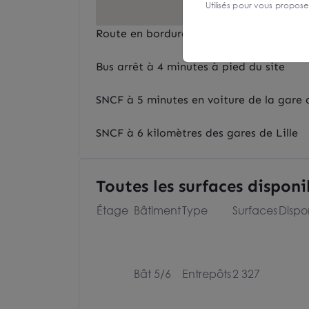
Utilisés pour vous propos
Route en bordure de la rocade Nord Ou
Bus arrêt à 4 minutes à pied du site
SNCF à 5 minutes en voiture de la gare
SNCF à 6 kilomètres des gares de Lille
Toutes les surfaces disponi
Étage
Bâtiment
Type
Surfaces
Dispon
Bât 5/6
Entrepôts
2 327