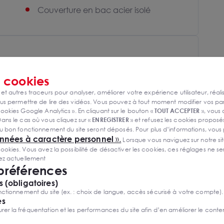
Couverture en bac acier isolé
s
cookies
 et autres traceurs pour analyser, améliorer votre expérience utilisateur, réali
s permettre de lire des vidéos. Vous pouvez à tout moment modifier vos p
ookies Google Analytics ». En cliquant sur le bouton «
TOUT ACCEPTER
», vous
ans le cas où vous cliquez sur «
ENREGISTRER
» et refusez les cookies proposés
u bon fonctionnement du site seront déposés. Pour plus d’informations, vous
onnées à caractère personnel
».
Lorsque vous naviguez sur notre site
ies. Vous avez la possibilité de désactiver les cookies, ces réglages ne ser
sez actuellement
 préférences
 (obligatoires)
ctionnement du site (ex. : choix de langue, accès sécurisé à votre compte).
es
r la fréquentation et les performances du site afin d’en améliorer le conte