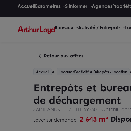
Accueil
Baromètres
S'informer
Agences
Propriét
Bureaux
Activité / Entrepôts
Lo
Retour aux offres
Accueil
Locaux d'activité & Entrepôts - Location
Entrepôts et bureau
de déchargement
SAINT ANDRE LEZ LILLE 59350 –
Obtenir l'adr
2 643 m²
Dispo
-
-
Loyer sur demande