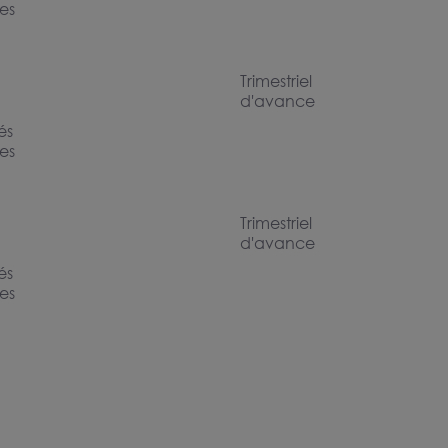
res
Trimestriel
d'avance
és
res
Trimestriel
d'avance
és
res