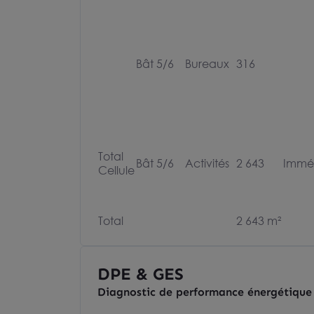
Bât 5/6
Bureaux
316
Total
Bât 5/6
Activités
2 643
Immé
Cellule
Total
2 643 m²
DPE & GES
Diagnostic de performance énergétique