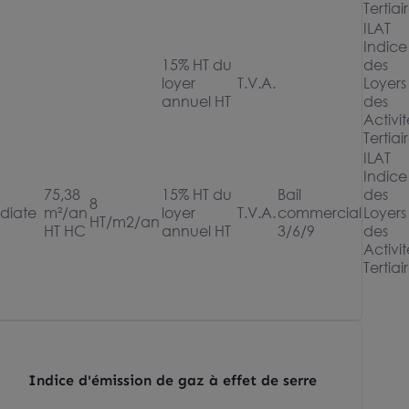
Tertiai
ILAT
Indice
15% HT du
des
loyer
T.V.A.
Loyers
annuel HT
des
Activit
Tertiai
ILAT
Indice
75,38
15% HT du
Bail
des
8
diate
m²/an
loyer
T.V.A.
commercial
Loyers
HT/m2/an
HT HC
annuel HT
3/6/9
des
Activit
Tertiai
Indice d'émission de gaz à effet de serre