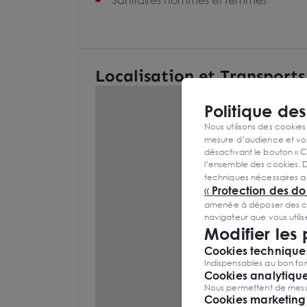
Sanitaires hommes et femmes
Localisation et Transports
Politique de
Nous utilisons des cookies
mesure d’audience et vou
désactivant le bouton « C
l’ensemble des cookies. D
techniques nécessaires a
«
Protection des d
amenée à déposer des cook
navigateur que vous utili
Modifier les
Cookies techniques
Indispensables au bon fon
Cookies analytiqu
Nous permettent de mesure
Cookies marketing