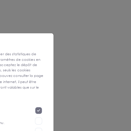
ser des statistiques de
aramètres de cookies en
 acceptez le dépôt de
, seuls les cookies
 pouvez consulter la page
 internet, il peut être
ont valables que sur le
nu.