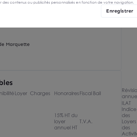
er des contenus ou publicités personnalisés en fonction de votre navigation.
Enregistrer
est
 de Marquette
bles
Révisi
ibilité
Loyer
Charges
Honoraires
Fiscal
Bail
annue
ILAT
Indice
15% HT du
des
loyer
T.V.A.
Loyers
annuel HT
des
Activit