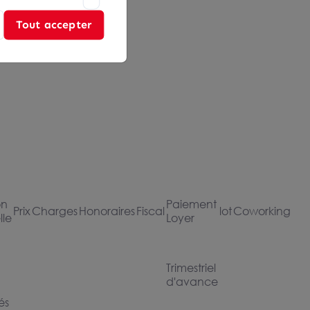
Tout accepter
on
Paiement
Prix
Charges
Honoraires
Fiscal
lot
Coworking
lle
Loyer
Trimestriel
d'avance
és