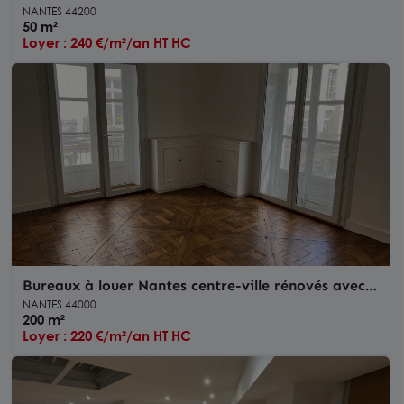
et chauffage
NANTES 44200
50 m²
Loyer : 240 €/m²/an HT HC
Bureaux à louer Nantes centre-ville rénovés avec
ascenseur et cuisine équipée
NANTES 44000
200 m²
Loyer : 220 €/m²/an HT HC