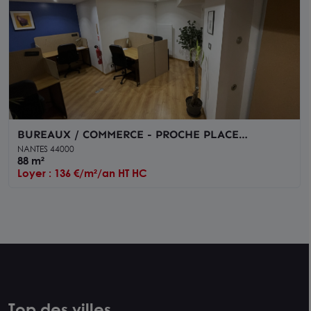
BUREAUX / COMMERCE - PROCHE PLACE
GRASLIN - NANTES
NANTES 44000
88 m²
Loyer : 136 €/m²/an HT HC
Top des villes