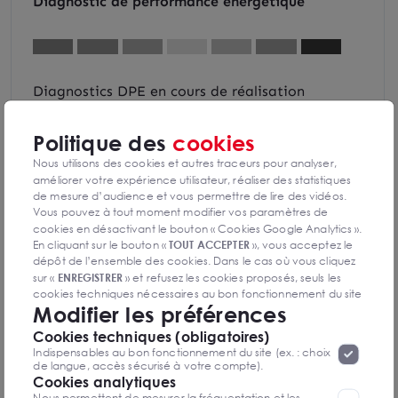
Diagnostic de performance énergétique
Diagnostics DPE en cours de réalisation
Politique des
cookies
Indice d'émission de gaz à effet de serre
Nous utilisons des cookies et autres traceurs pour analyser,
améliorer votre expérience utilisateur, réaliser des statistiques
de mesure d’audience et vous permettre de lire des vidéos.
Vous pouvez à tout moment modifier vos paramètres de
cookies en désactivant le bouton « Cookies Google Analytics ».
Diagnostics GES en cours de réalisation
En cliquant sur le bouton «
TOUT ACCEPTER
», vous acceptez le
dépôt de l’ensemble des cookies. Dans le cas où vous cliquez
sur «
ENREGISTRER
» et refusez les cookies proposés, seuls les
cookies techniques nécessaires au bon fonctionnement du site
Modifier les préférences
seront déposés. Pour plus d’informations, vous pouvez consulter
«
Protection des données à caractère
la page
Cookies techniques (obligatoires)
personnel
».
Lorsque vous naviguez sur notre site internet, il
Thibault DUBURQUOIS
Indispensables au bon fonctionnement du site (ex. : choix
peut être amenée à déposer des cookies. Vous avez la
Nantes Saint-Nazaire
de langue, accès sécurisé à votre compte).
possibilité de désactiver les cookies, ces réglages ne seront
Cookies analytiques
valables que sur le navigateur que vous utilisez actuellement
Nous permettent de mesurer la fréquentation et les