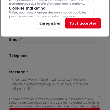
02 52 56 39 58
performances du site afin d’en améliorer le contenu.
Cookies marketing
Utilisés pour vous proposer des contenus ou publicités
Mettre en favoris
personnalisés en fonction de votre navigation.
Enregistrer
Tout accepter
Nom Prénom
Email
Téléphone
Message
En soumettant ce formulaire, j'accepte que les informations
saisies soient exploitées dans le cadre de ma demande et de la
relation commerciale qui peut en découler. Consulter nos
RGPD