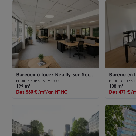
Bureaux à louer Neuilly-sur-Seine
Bureau en l
terrasse privative métro à
Seine accès
NEUILLY SUR SEINE 92200
NEUILLY SUR SE
proximité
199 m²
138 m²
Dès 580 € /m²/an HT HC
Dès 471 € /