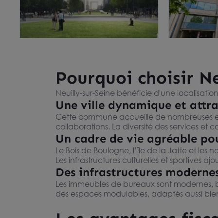
Bureaux à louer ou à vendre
Bureaux à l
Pourquoi choisir Ne
Neuilly-sur-Seine plateau
Seine plat
164 AVENUE CHARLES DE GAULLE, 92200
NEUILLY SUR SE
modulable 110 m²
NEUILLY SUR SEINE
immeuble d
De 284 m² à
Neuilly-sur-Seine bénéficie d'une localisation
110 m²
Dès 650 € /
Une ville dynamique et attra
Dès 600 € /m²/an HT HC
Cette commune accueille de nombreuses entre
collaborations. La diversité des services et 
Un cadre de vie agréable pou
Le Bois de Boulogne, l’île de la Jatte et l
Les infrastructures culturelles et sportives aj
Des infrastructures moderne
Les immeubles de bureaux sont modernes, bi
des espaces modulables, adaptés aussi bien