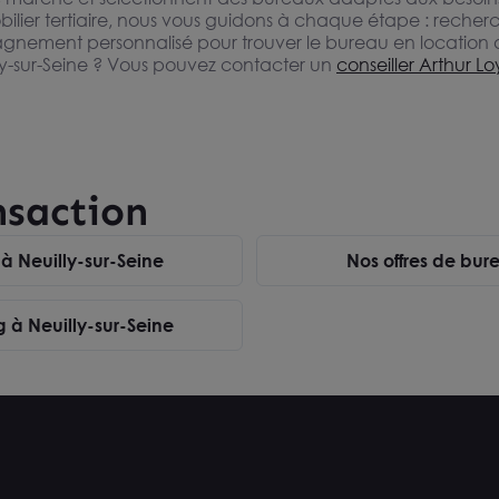
ilier tertiaire, nous vous guidons à chaque étape : recherche
nement personnalisé pour trouver le bureau en location qu
ly-sur-Seine ? Vous pouvez contacter un
conseiller Arthur L
nsaction
 à Neuilly-sur-Seine
Nos offres de bur
 à Neuilly-sur-Seine