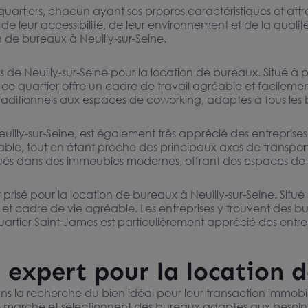
uartiers, chacun ayant ses propres caractéristiques et attra
de leur accessibilité, de leur environnement et de la qualit
n de bureaux à Neuilly-sur-Seine.
isés de Neuilly-sur-Seine pour la location de bureaux. Situé 
ce quartier offre un cadre de travail agréable et facilemen
aditionnels aux espaces de coworking, adaptés à tous les b
Neuilly-sur-Seine, est également très apprécié des entreprises
ble, tout en étant proche des principaux axes de transport
itués dans des immeubles modernes, offrant des espaces de t
 prisé pour la location de bureaux à Neuilly-sur-Seine. Situé
 et cadre de vie agréable. Les entreprises y trouvent des b
artier Saint-James est particulièrement apprécié des entrepr
e expert pour la location 
 la recherche du bien idéal pour leur transaction immobiliè
e marché et sélectionnent des bureaux adaptés aux besoin