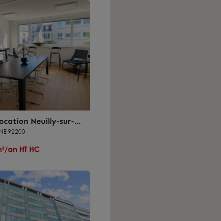
ocation Neuilly-sur-
 direct métro et bus
INE 92200
m²/an HT HC