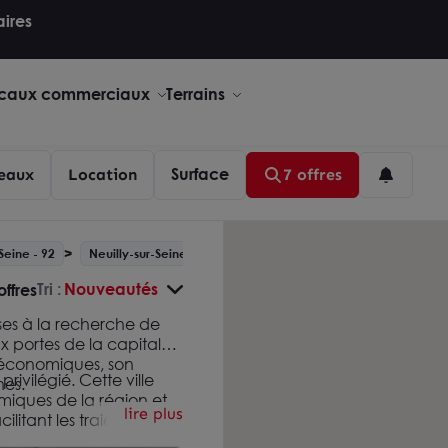
aires
caux commerciaux
Terrains
Surface
eaux
Location
7 offres
Seine - 92
Neuilly-sur-Seine
Tri :
Nouveautés
offres
ises à la recherche de
x portes de la capitale,
s économiques, son
rivilégié. Cette ville
nes.
iques de la région et
lire plus
itant les trajets des