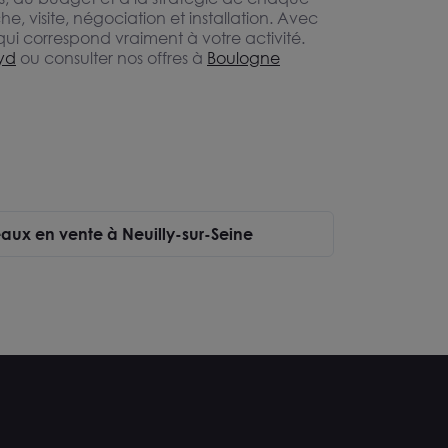
, visite, négociation et installation. Avec
i correspond vraiment à votre activité.
oyd
ou consulter nos offres à
Boulogne
eaux en vente à Neuilly-sur-Seine