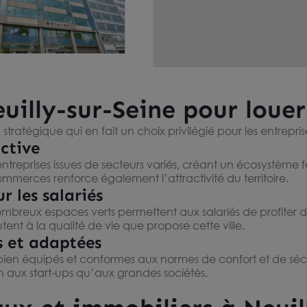
ouer à Neuilly sur
uilly-sur-Seine pour loue
eaux lumineux dans
INE 92200
e standing
 765 m²
 stratégique qui en fait un choix privilégié pour les entrepris
m²/an HT HC
ctive
prises issues de secteurs variés, créant un écosystème fer
commerces renforce également l’attractivité du territoire.
r les salariés
es nombreux espaces verts permettent aux salariés de profit
outent à la qualité de vie que propose cette ville.
s et adaptées
en équipés et conformes aux normes de confort et de sécuri
 aux start-ups qu’aux grandes sociétés.