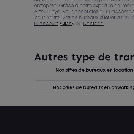
entreprise. Grâce à notre expertise en immob
Arthur Loyd, vous bénéficiez d’un accompag
Vous ne trouvez de bureaux à louer à Neuil
Billancourt
,
Clichy
ou
Nanterre.
Autres type de tra
Nos offres de bureaux en location
Nos offres de bureaux en coworking