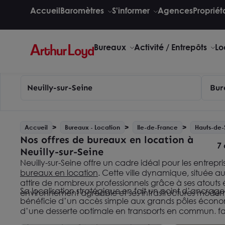
Accueil
Baromètres
S'informer
Agences
Propriét
Bureaux
Activité / Entrepôts
Lo
Neuilly-sur-Seine
Bur
Accueil
Bureaux - Location
Ile-de-France
Hauts-de-
Nos offres de bureaux en location à
7 
Neuilly-sur-Seine
Neuilly-sur-Seine offre un cadre idéal pour les entrepr
bureaux en location
. Cette ville dynamique, située au
attire de nombreux professionnels grâce à ses atout
Sa localisation stratégique en fait un point d’ancrage p
environnement agréable et ses infrastructures moder
bénéficie d’un accès simple aux grands pôles économ
d’une desserte optimale en transports en commun, facil
salariés.