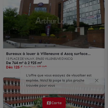
Bureaux à louer à Villeneuve d Ascq surface
modulable emplacement stratégique
13 PLACE DE VALMY, 59650 VILLENEUVE D'ASCQ
De 764 m² à 2 925 m²
Dès 125 € /m²/an HT HC
L'offre que vous essayez de visualiser est
expirée. Voici la page la plus proche
trouvée pour vous
Carte