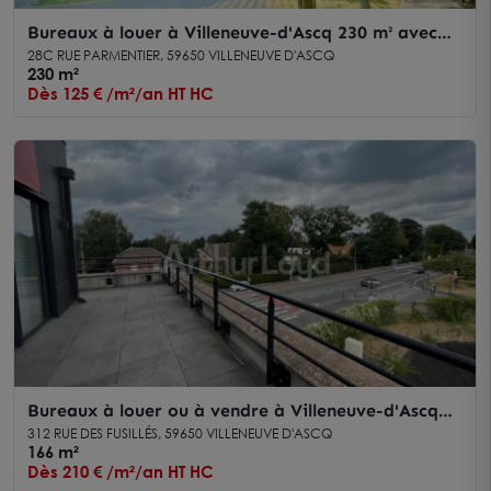
Bureaux à louer à Villeneuve-d'Ascq 230 m² avec
terrasse et cadre verdoyant
28C RUE PARMENTIER, 59650 VILLENEUVE D'ASCQ
230 m²
Dès 125 € /m²/an HT HC
Bureaux à louer ou à vendre à Villeneuve-d'Ascq
avec grande luminosité
312 RUE DES FUSILLÉS, 59650 VILLENEUVE D'ASCQ
166 m²
Dès 210 € /m²/an HT HC