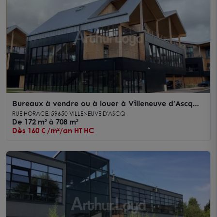
Bureaux à vendre ou à louer à Villeneuve d’Ascq
dans immeuble qualitatif
RUE HORACE, 59650 VILLENEUVE D'ASCQ
De 172 m² à 708 m²
Dès 160 € /m²/an HT HC