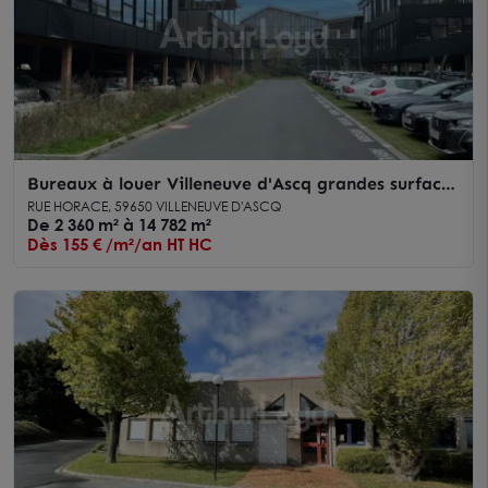
Bureaux à louer Villeneuve d'Ascq grandes surfaces
terrasses et parkings
RUE HORACE, 59650 VILLENEUVE D'ASCQ
De 2 360 m² à 14 782 m²
Dès 155 € /m²/an HT HC