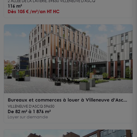
Villeneuve d'Ascq, proche Haute Borne
2 ALLÉE DE LA LAITERIE, 59650 VILLENEUVE D'ASCQ
116 m²
Dès 105 € /m²/an HT HC
Bureaux et commerces à louer à Villeneuve d'Ascq
avec espaces végétalisés
VILLENEUVE D'ASCQ 59650
De 82 m² à 1 876 m²
Loyer sur demande