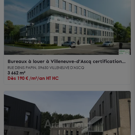
Bureaux à louer à Villeneuve-d'Ascq certification
BREEAM et accès privilégié
RUE DENIS PAPIN, 59650 VILLENEUVE D'ASCQ
3 662 m²
Dès 190 € /m²/an HT HC