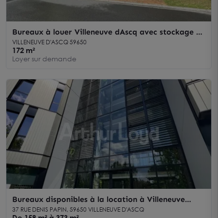
Bureaux à louer Villeneuve dAscq avec stockage et
6 places de parking
VILLENEUVE D'ASCQ 59650
172 m²
Loyer sur demande
Bureaux disponibles à la location à Villeneuve
d'Ascq - Espaces de travail clés en main
37 RUE DENIS PAPIN, 59650 VILLENEUVE D'ASCQ
De 158 m² à 373 m²