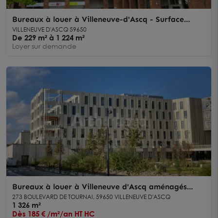
Bureaux à louer à Villeneuve-d'Ascq - Surface
cloisonnée, accès rapide métro et grands axes
VILLENEUVE D'ASCQ 59650
De 229 m² à 1 224 m²
Loyer sur demande
Bureaux à louer à Villeneuve d'Ascq aménagés
pour formation et enseignement
273 BOULEVARD DE TOURNAI, 59650 VILLENEUVE D'ASCQ
1 326 m²
Dès 185 € /m²/an HT HC