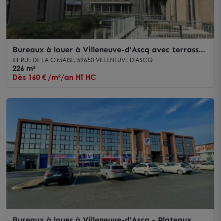
Bureaux à louer à Villeneuve-d'Ascq avec terrasses
privatives et certification BREEAM
61 RUE DE LA CIMAISE, 59650 VILLENEUVE D'ASCQ
226 m²
Dès 160 € /m²/an HT HC
Bureaux à louer à Villeneuve-d'Ascq - Plateaux