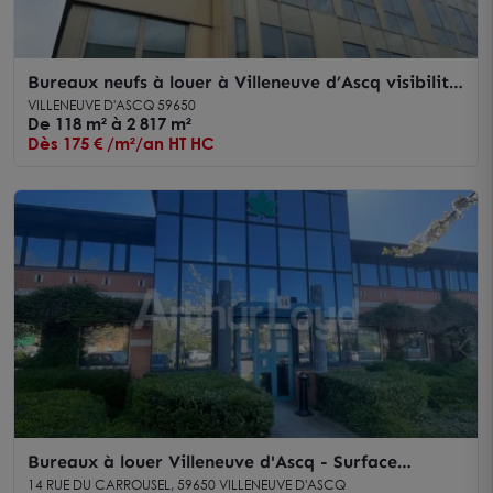
Bureaux neufs à louer à Villeneuve d’Ascq visibilité
sur Boulevard de Breucq
VILLENEUVE D'ASCQ 59650
De 118 m² à 2 817 m²
Dès 175 € /m²/an HT HC
Bureaux à louer Villeneuve d'Ascq - Surface
fonctionnelle avec stationnement et accès rapide
14 RUE DU CARROUSEL, 59650 VILLENEUVE D'ASCQ