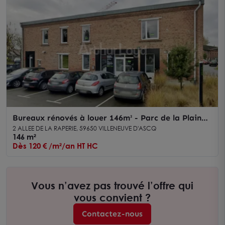
Bureaux rénovés à louer 146m² - Parc de la Plaine -
Villeneuve d'Ascq, proche autoroutes et métro
2 ALLEE DE LA RAPERIE, 59650 VILLENEUVE D'ASCQ
146 m²
Dès 120 € /m²/an HT HC
Vous n’avez pas trouvé l’offre qui
vous convient ?
Contactez-nous