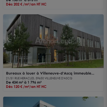
Dès 202 € /m²/an HT HC
Bureaux à louer à Villeneuve-d'Ascq immeuble
indépendant basse consommation
21/31 RUE HERACLES, 59650 VILLENEUVE D'ASCQ
De 434 m² à 1 796 m²
Dès 120 € /m²/an HT HC