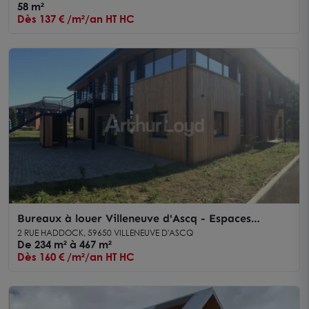
axes majeurs
58 m²
Dès 137 € /m²/an HT HC
Bureaux à louer Villeneuve d'Ascq - Espaces
modernes et accessibles dès 233 m²
2 RUE HADDOCK, 59650 VILLENEUVE D'ASCQ
De 234 m² à 467 m²
Dès 160 € /m²/an HT HC