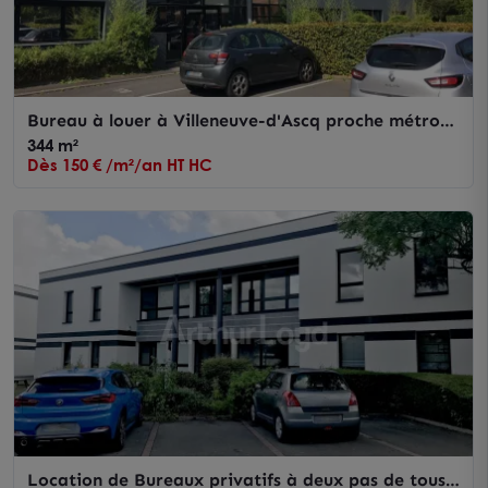
Bureau à louer à Villeneuve-d'Ascq proche métro
avec parking privatif
344 m²
Dès 150 € /m²/an HT HC
Location de Bureaux privatifs à deux pas de tous