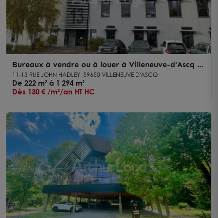
Bureaux à vendre ou à louer à Villeneuve-d'Ascq -
Espaces professionnels climatisés, accessibles PMR
11-13 RUE JOHN HADLEY, 59650 VILLENEUVE D'ASCQ
et fibrés
De 222 m² à 1 294 m²
Dès 130 € /m²/an HT HC