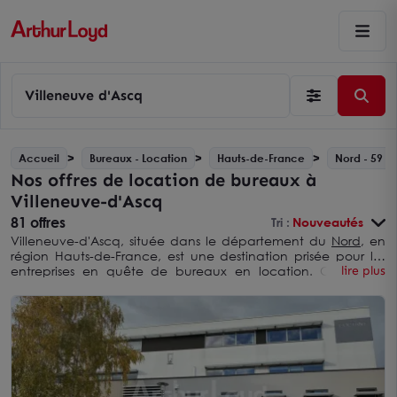
Villeneuve d'Ascq
Accueil
Bureaux - Location
Hauts-de-France
Nord - 59
Nos offres de location de bureaux à
Villeneuve-d'Ascq
81 offres
Tri :
Nouveautés
Villeneuve-d'Ascq, située dans le département du
Nord
, en
région Hauts-de-France, est une destination prisée pour les
entreprises en quête de bureaux en location. Cette ville
lire plus
dynamique, proche de Lille, offre un cadre idéal pour les
affaires avec des infrastructures modernes, une excellente
qualité de vie, et un réseau de transport bien développé.
Que vous soyez une startup, une PME, ou une grande
entreprise, Villeneuve-d'Ascq a de quoi répondre à vos
besoins.