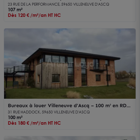
commerces et restaurations
23 RUE DE LA PERFORMANCE, 59650 VILLENEUVE D'ASCQ
107 m²
Dès 120 € /m²/an HT HC
Bureaux à louer Villeneuve d’Ascq – 100 m² en RDC
avec entrée privative et parkings
31 RUE HADDOCK, 59650 VILLENEUVE D'ASCQ
100 m²
Dès 180 € /m²/an HT HC