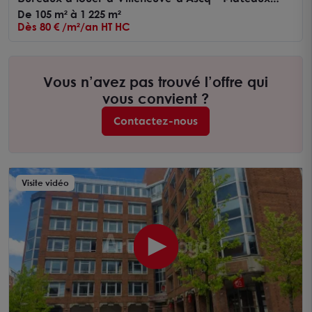
fonctionnels avec visibilité et accessibilité
De 105 m² à 1 225 m²
optimale
Dès 80 € /m²/an HT HC
Vous n’avez pas trouvé l’offre qui
vous convient ?
Contactez-nous
Visite vidéo