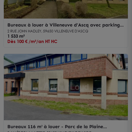
Bureaux à louer à Villeneuve d’Ascq avec parkings
dans Parc de la Haute Borne
2 RUE JOHN HADLEY, 59650 VILLENEUVE D'ASCQ
1 533 m²
Dès 100 € /m²/an HT HC
Bureaux 116 m² à louer - Parc de la Plaine