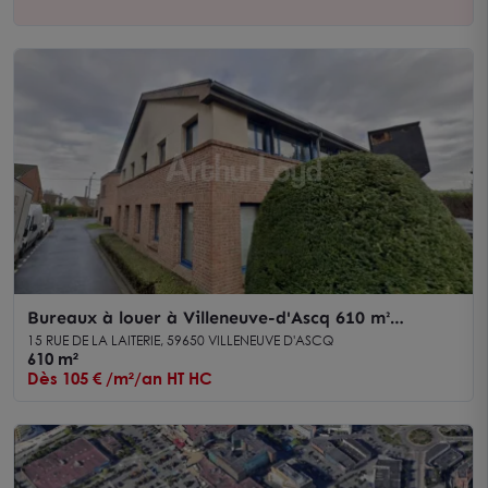
Bureaux à louer à Villeneuve-d'Ascq 610 m²
lumineux accès rapide
15 RUE DE LA LAITERIE, 59650 VILLENEUVE D'ASCQ
610 m²
Dès 105 € /m²/an HT HC