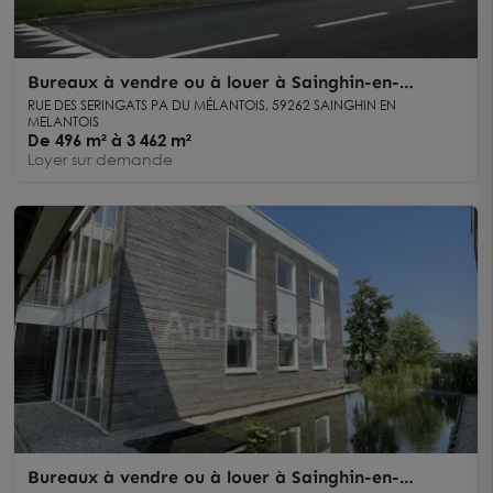
Bureaux à vendre ou à louer à Sainghin-en-
Mélantois proche axes routiers
RUE DES SERINGATS PA DU MÉLANTOIS, 59262 SAINGHIN EN
MELANTOIS
De 496 m² à 3 462 m²
Loyer sur demande
Bureaux à vendre ou à louer à Sainghin-en-