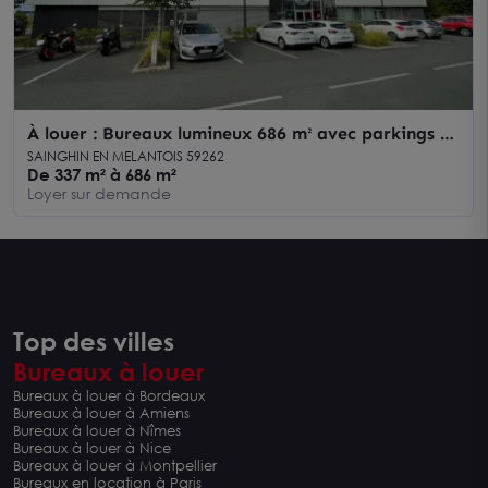
À louer : Bureaux lumineux 686 m² avec parkings -
Accessibilité optimale aux portes de Lille
SAINGHIN EN MELANTOIS 59262
De 337 m² à 686 m²
Loyer sur demande
Top des villes
Bureaux à louer
Bureaux à louer à Bordeaux
Bureaux à louer à Amiens
Bureaux à louer à Nîmes
Bureaux à louer à Nice
Bureaux à louer à Montpellier
Bureaux en location à Paris