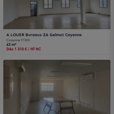
A LOUER Bureaux ZA Galmot Cayenne
Cayenne 97300
63 m²
Dès 1 310 € / HT HC