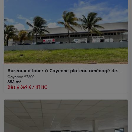
Bureaux à louer à Cayenne plateau aménagé de
340 m2 avec stationnement
Cayenne 97300
386 m²
Dès 6 369 € / HT HC