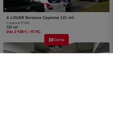
A LOUER Bureaux Cayenne 121 m2
Cayenne 97300
121 m²
Dès 2 928 € / HT HC
Carte
A LOUER Bureaux Cayenne 76 m2
Cayenne 97300