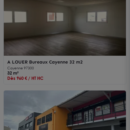
A LOUER Bureaux Cayenne 32 m2
Cayenne 97300
32 m²
Dès 960 € / HT HC