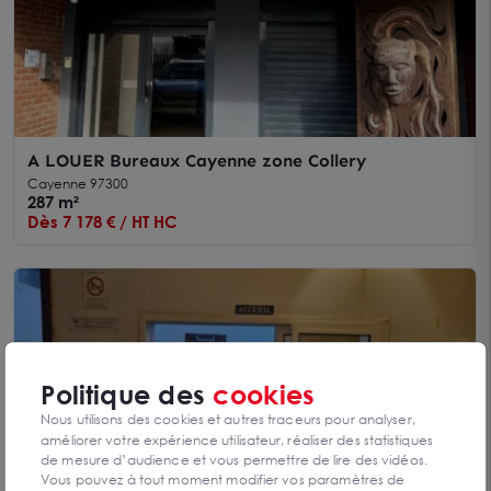
A LOUER Bureaux Cayenne zone Collery
Cayenne 97300
287 m²
Dès 7 178 € / HT HC
Politique des
cookies
Nous utilisons des cookies et autres traceurs pour analyser,
améliorer votre expérience utilisateur, réaliser des statistiques
de mesure d’audience et vous permettre de lire des vidéos.
Vous pouvez à tout moment modifier vos paramètres de