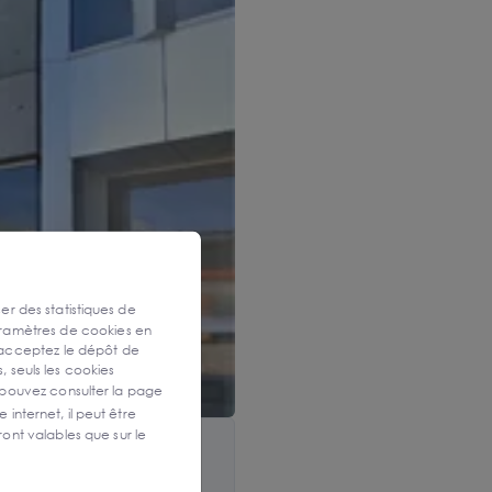
ser des statistiques de
aramètres de cookies en
 acceptez le dépôt de
, seuls les cookies
 pouvez consulter la page
 internet, il peut être
ont valables que sur le