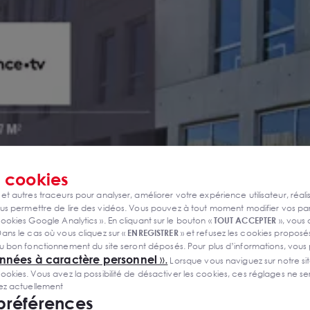
s
cookies
 et autres traceurs pour analyser, améliorer votre expérience utilisateur, réali
s permettre de lire des vidéos. Vous pouvez à tout moment modifier vos p
ookies Google Analytics ». En cliquant sur le bouton «
TOUT ACCEPTER
», vous
ans le cas où vous cliquez sur «
ENREGISTRER
» et refusez les cookies proposés
u bon fonctionnement du site seront déposés. Pour plus d’informations, vous
onnées à caractère personnel
».
Lorsque vous naviguez sur notre site
ies. Vous avez la possibilité de désactiver les cookies, ces réglages ne ser
sez actuellement
 préférences