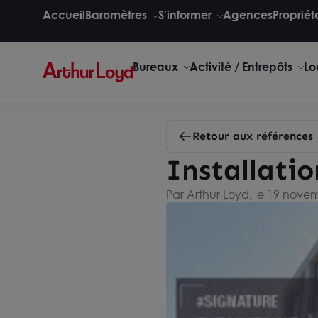
Accueil
Baromètres
S'informer
Agences
Propriét
Bureaux
Activité / Entrepôts
Lo
Retour aux références
Installati
Par Arthur Loyd, le 19 nove