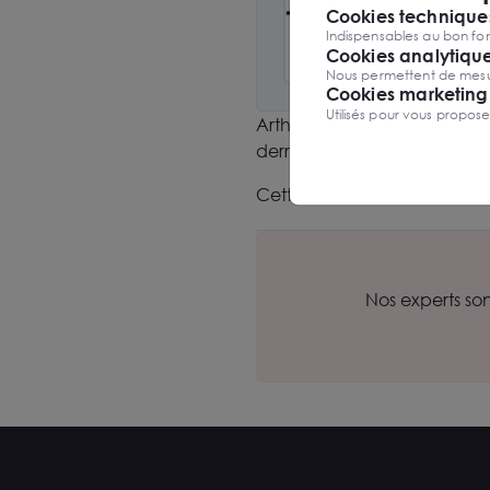
Cookies techniques
Année de
Indispensables au bon fon
Cookies analytiqu
Nous permettent de mesure
Cookies marketing
Utilisés pour vous propos
Arthur Loyd Angers a install
derrière la Gare TGV Angers
Cette implantation répond à
Nos experts so