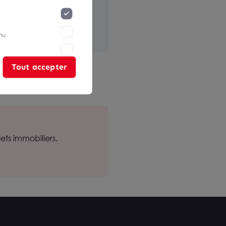
nu.
eaux situés Rue Fulton
Tout accepter
velles normes.
ts immobiliers.