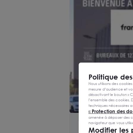
Politique de
Nous utilisons des cookies
mesure d’audience et vou
désactivant le bouton « C
l’ensemble des cookies. D
techniques nécessaires a
«
Protection des d
amenée à déposer des cook
navigateur que vous utili
Modifier les