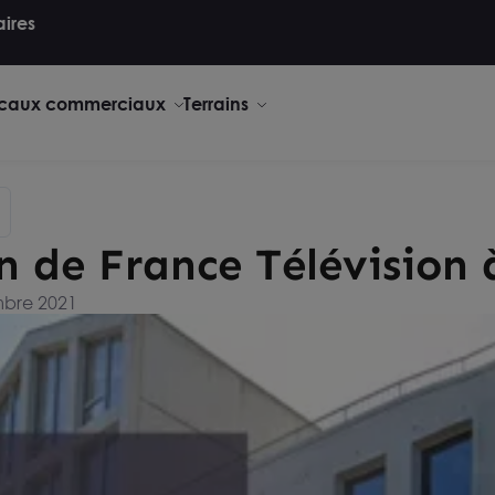
aires
caux commerciaux
Terrains
on de France Télévision
mbre 2021