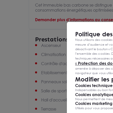
Cet immeuble bas carbone se distingue p
consommations énergétiques optimisées
Demander plus d'informations au consei
Politique de
Prestations et équipement
Nous utilisons des cookies
mesure d’audience et vou
Ascenseur
désactivant le bouton « C
l’ensemble des cookies. D
Climatisation réversible
techniques nécessaires a
«
Protection des d
Contrôle d'accès
amenée à déposer des cook
Etablissement recevant du public
navigateur que vous utili
Modifier les
Panneaux solaires
Cookies techniques
Indispensables au bon fon
Salle de sport
Cookies analytiqu
Nous permettent de mesure
Hall d'accueil
Cookies marketing
Utilisés pour vous propos
Terrasse