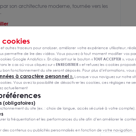
ar son architecture moderne, tournée vers les
.
ller
s
cookies
s
 et autres traceurs pour analyser, améliorer votre expérience utilisateur, réali
s permettre de lire des vidéos. Vous pouvez à tout moment modifier vos p
Eclairage LED
ookies Google Analytics ». En cliquant sur le bouton «
TOUT ACCEPTER
», vous
ans le cas où vous cliquez sur «
ENREGISTRER
» et refusez les cookies proposés
Intelligence énergétique
u bon fonctionnement du site seront déposés. Pour plus d’informations, vous
onnées à caractère personnel
».
Réglementation énergétique et
Lorsque vous naviguez sur notre site
environnementale RE2020
ies. Vous avez la possibilité de désactiver les cookies, ces réglages ne ser
sez actuellement
Certification HQE
 préférences
 (obligatoires)
Chauffage et climatisation par
ctionnement du site (ex. : choix de langue, accès sécurisé à votre compte).
géothermie
es
r la fréquentation et les performances du site afin d’en améliorer le conte
Autonomie en électricité
er des contenus ou publicités personnalisés en fonction de votre navigation.