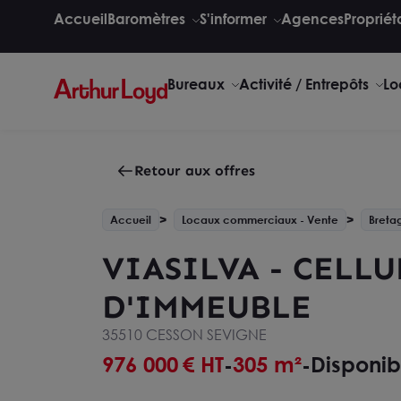
Accueil
Baromètres
S'informer
Agences
Propriét
Bureaux
Activité / Entrepôts
Lo
Retour aux offres
Accueil
Locaux commerciaux - Vente
Breta
VIASILVA - CELL
D'IMMEUBLE
35510 CESSON SEVIGNE
976 000
€ HT
305 m²
Disponib
-
-