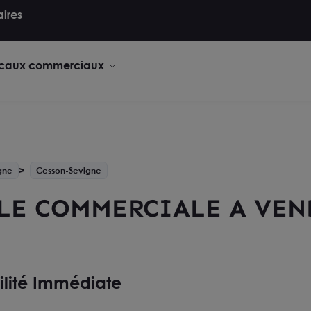
aires
caux commerciaux
gne
Cesson-Sevigne
ULE COMMERCIALE A VEN
ilité Immédiate