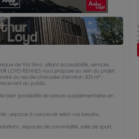
E
i
m
e
e de Via Silva, alliant accessibilité, services
THUR LOYD RENNES vous propose au sein du projet
dre au rez-de-chaussée d'environ 305 m² ;
é recevant du public.
e bien (possibilité de places supplémentaires en
ente ; espace à concevoir selon vos besoins.
ations : espaces de convivialité, salle de sport,