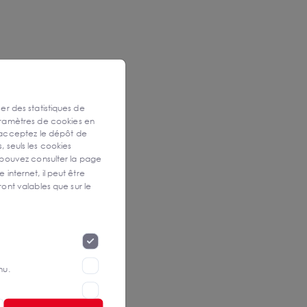
ser des statistiques de
aramètres de cookies en
 acceptez le dépôt de
, seuls les cookies
 pouvez consulter la page
 internet, il peut être
ont valables que sur le
nu.