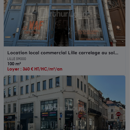
Location local commercial Lille carrelage au sol
dans le Vieux Lille
LILLE 59000
100 m²
Loyer : 360 € HT/HC/m²/an