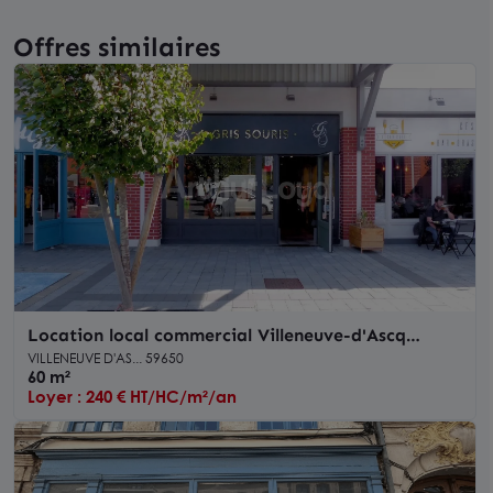
Offres similaires
Location local commercial Villeneuve-d'Ascq
vitrine sur axe passant
VILLENEUVE D'AS... 59650
60 m²
Loyer : 240 € HT/HC/m²/an