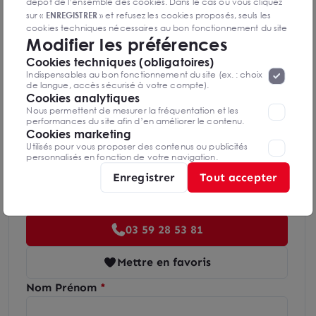
dépôt de l’ensemble des cookies. Dans le cas où vous cliquez
sur «
ENREGISTRER
» et refusez les cookies proposés, seuls les
Indice d'émission de gaz à effet de serre
cookies techniques nécessaires au bon fonctionnement du site
Modifier les préférences
seront déposés. Pour plus d’informations, vous pouvez consulter
«
Protection des données à caractère
la page
Cookies techniques (obligatoires)
personnel
».
Lorsque vous naviguez sur notre site internet, il
Indispensables au bon fonctionnement du site (ex. : choix
peut être amenée à déposer des cookies. Vous avez la
de langue, accès sécurisé à votre compte).
possibilité de désactiver les cookies, ces réglages ne seront
Cookies analytiques
Diagnostics GES en cours de réalisation
valables que sur le navigateur que vous utilisez actuellement
Nous permettent de mesurer la fréquentation et les
performances du site afin d’en améliorer le contenu.
Cookies marketing
Utilisés pour vous proposer des contenus ou publicités
personnalisés en fonction de votre navigation.
Enregistrer
Tout accepter
César STEINDL
Lille
03 59 28 53 81
Mettre en favoris
Nom Prénom