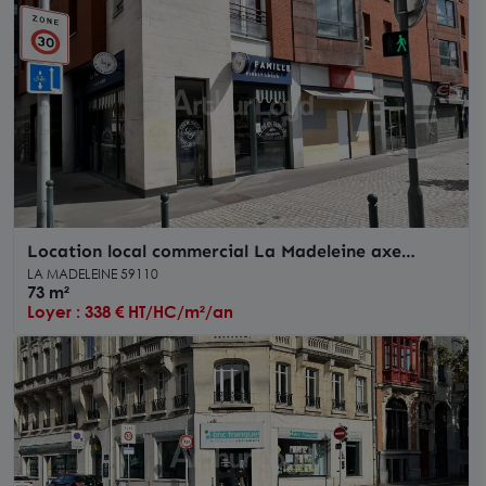
Location local commercial La Madeleine axe
passant proximité transports
LA MADELEINE 59110
73 m²
Loyer : 338 € HT/HC/m²/an