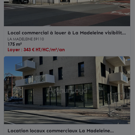
Local commercial à louer à La Madeleine visibilité
exceptionnelle en angle
LA MADELEINE 59110
175 m²
Loyer : 343 € HT/HC/m²/an
Location locaux commerciaux La Madeleine