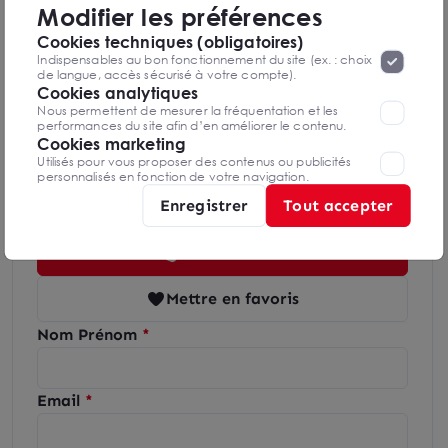
Modifier les préférences
seront déposés. Pour plus d’informations, vous pouvez consulter
«
Protection des données à caractère
la page
Cookies techniques (obligatoires)
personnel
».
Lorsque vous naviguez sur notre site internet, il
Indispensables au bon fonctionnement du site (ex. : choix
Diagnostics GES en cours de réalisation
peut être amenée à déposer des cookies. Vous avez la
de langue, accès sécurisé à votre compte).
possibilité de désactiver les cookies, ces réglages ne seront
Cookies analytiques
valables que sur le navigateur que vous utilisez actuellement
Nous permettent de mesurer la fréquentation et les
performances du site afin d’en améliorer le contenu.
Cookies marketing
Utilisés pour vous proposer des contenus ou publicités
personnalisés en fonction de votre navigation.
Geoffrey VERHULST
Lille
Enregistrer
Tout accepter
03 59 28 53 81
Mettre en favoris
Nom Prénom
Email