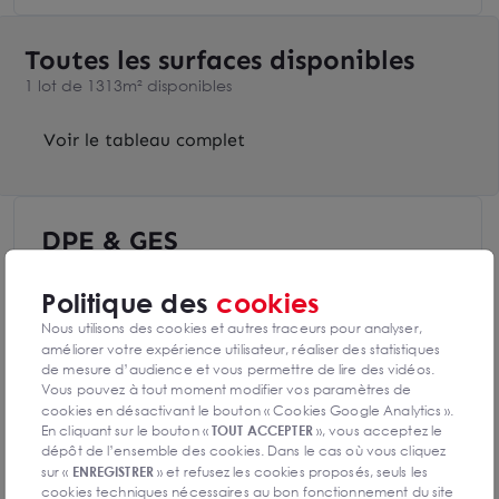
Toutes les surfaces disponibles
1 lot de 1313m² disponibles
Voir le tableau complet
DPE & GES
Diagnostic de performance énergétique
Politique des
cookies
Nous utilisons des cookies et autres traceurs pour analyser,
améliorer votre expérience utilisateur, réaliser des statistiques
de mesure d’audience et vous permettre de lire des vidéos.
Diagnostics DPE en cours de réalisation
Vous pouvez à tout moment modifier vos paramètres de
cookies en désactivant le bouton « Cookies Google Analytics ».
En cliquant sur le bouton «
TOUT ACCEPTER
», vous acceptez le
dépôt de l’ensemble des cookies. Dans le cas où vous cliquez
Indice d'émission de gaz à effet de serre
sur «
ENREGISTRER
» et refusez les cookies proposés, seuls les
cookies techniques nécessaires au bon fonctionnement du site