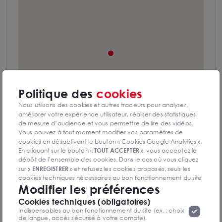
Politique des
cookies
Nous utilisons des cookies et autres traceurs pour analyser,
améliorer votre expérience utilisateur, réaliser des statistiques
de mesure d’audience et vous permettre de lire des vidéos.
Vous pouvez à tout moment modifier vos paramètres de
cookies en désactivant le bouton « Cookies Google Analytics ».
En cliquant sur le bouton «
TOUT ACCEPTER
», vous acceptez le
L'emplacement des locaux est central et
dépôt de l’ensemble des cookies. Dans le cas où vous cliquez
bénéficie d'une accessibilité facilitée par la
sur «
ENREGISTRER
» et refusez les cookies proposés, seuls les
présence du parking public en étages et le
cookies techniques nécessaires au bon fonctionnement du site
Modifier les préférences
passage des transports en commun : ligne de
seront déposés. Pour plus d’informations, vous pouvez consulter
«
Protection des données à caractère
la page
bus n°11 dans la rue de Bâle et proximité de
Cookies techniques (obligatoires)
personnel
».
Lorsque vous naviguez sur notre site internet, il
Indispensables au bon fonctionnement du site (ex. : choix
l'échangeur Bus/Tram de la porte jeune.
peut être amenée à déposer des cookies. Vous avez la
de langue, accès sécurisé à votre compte).