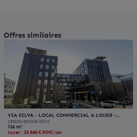
Offres similaires
VIA SILVA - LOCAL COMMERCIAL A LOUER -
VISIBILITE
CESSON-SEVIGNE 35510
136 m²
Loyer : 25 840 € HTHC/an