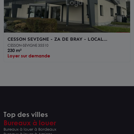
CESSON SEVIGNE - ZA DE BRAY - LOCAL
COMMERCIAL A LOUER
CESSON-SEVIGNE 35510
230 m²
Loyer sur demande
Top des villes
Bureaux à louer
Bureaux à louer à Bordeaux