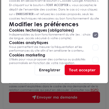
cookies en désactivant le bouton « Cookies Google Analytics ».
En cliquant sur le bouton «
TOUT ACCEPTER
», vous acceptez le
Nom Prénom
dépôt de l’ensemble des cookies. Dans le cas où vous cliquez
sur «
ENREGISTRER
» et refusez les cookies proposés, seuls les
cookies techniques nécessaires au bon fonctionnement du site
Modifier les préférences
seront déposés. Pour plus d’informations, vous pouvez consulter
Email
«
Protection des données à caractère
la page
Cookies techniques (obligatoires)
personnel
».
Lorsque vous naviguez sur notre site internet, il
Indispensables au bon fonctionnement du site (ex. : choix
peut être amenée à déposer des cookies. Vous avez la
de langue, accès sécurisé à votre compte).
Téléphone
possibilité de désactiver les cookies, ces réglages ne seront
Cookies analytiques
valables que sur le navigateur que vous utilisez actuellement
Nous permettent de mesurer la fréquentation et les
performances du site afin d’en améliorer le contenu.
Cookies marketing
Message
Utilisés pour vous proposer des contenus ou publicités
personnalisés en fonction de votre navigation.
Enregistrer
Tout accepter
En soumettant ce formulaire, j'accepte que les informations
saisies soient exploitées dans le cadre de ma demande et de la
relation commerciale qui peut en découler. Consulter nos
RGPD
Envoyer ma demande