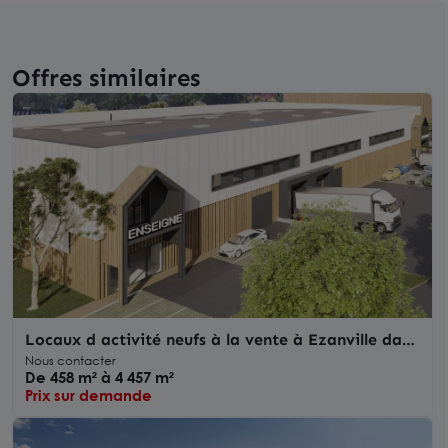
Offres similaires
Locaux d activité neufs à la vente à Ezanville dans
parc sécurisé
Nous contacter
De 458 m² à 4 457 m²
Prix sur demande