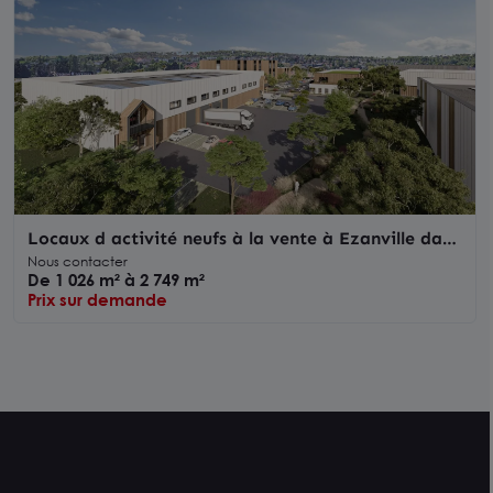
Locaux d activité neufs à la vente à Ezanville dans
parc sécurisé proche RD301
Nous contacter
De 1 026 m² à 2 749 m²
Prix sur demande