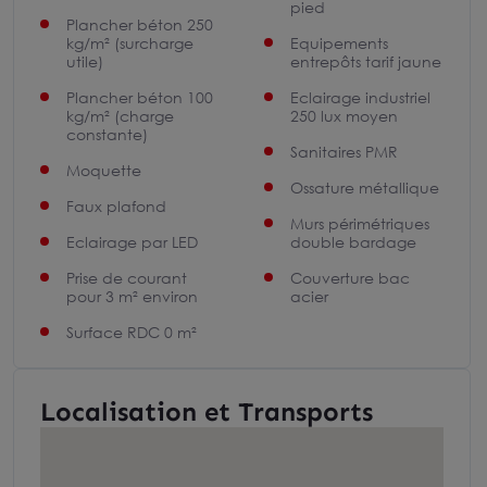
pied
Plancher béton 250
kg/m² (surcharge
Equipements
utile)
entrepôts tarif jaune
Plancher béton 100
Eclairage industriel
kg/m² (charge
250 lux moyen
constante)
Sanitaires PMR
Moquette
Ossature métallique
Faux plafond
Murs périmétriques
Eclairage par LED
double bardage
Prise de courant
Couverture bac
pour 3 m² environ
acier
Surface RDC 0 m²
Localisation et Transports