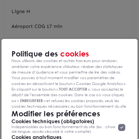
Ligne H
Aéroport CDG 17 min
Toutes les surfaces disponibles
Politique des
cookies
6 lots de 1812m² à 3678m² disponibles
Nous utilisons des cookies et autres traceurs pour analyser,
améliorer votre expérience utilisateur, réaliser des statistiques
Voir le tableau complet
de mesure d’audience et vous permettre de lire des vidéos.
Vous pouvez à tout moment modifier vos paramètres de
cookies en désactivant le bouton « Cookies Google Analytics ».
En cliquant sur le bouton «
TOUT ACCEPTER
», vous acceptez le
dépôt de l’ensemble des cookies. Dans le cas où vous cliquez
DPE & GES
sur «
ENREGISTRER
» et refusez les cookies proposés, seuls les
cookies techniques nécessaires au bon fonctionnement du site
Diagnostic de performance énergétique
Modifier les préférences
seront déposés. Pour plus d’informations, vous pouvez consulter
«
Protection des données à caractère
la page
Cookies techniques (obligatoires)
personnel
».
Lorsque vous naviguez sur notre site internet, il
Indispensables au bon fonctionnement du site (ex. : choix
peut être amenée à déposer des cookies. Vous avez la
de langue, accès sécurisé à votre compte).
possibilité de désactiver les cookies, ces réglages ne seront
Cookies analytiques