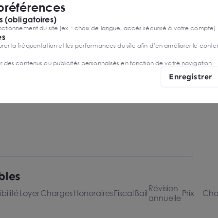
 préférences
 (obligatoires)
ctionnement du site (ex. : choix de langue, accès sécurisé à votre compte).
es
r la fréquentation et les performances du site afin d’en améliorer le conte
er des contenus ou publicités personnalisés en fonction de votre navigation.
Enregistrer
couen Ezanville
bles
Révision
bilité
Loyer
Charges
Honoraires
Fiscal
Bail
Prix
Cha
annuelle