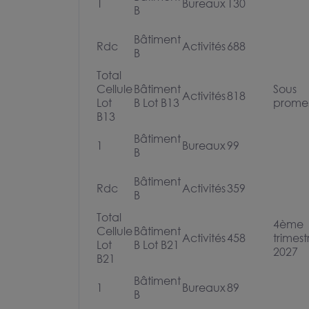
1
Bureaux
130
B
Bâtiment
Rdc
Activités
688
B
Total
Cellule
Bâtiment
Sous
Activités
818
Lot
B Lot B13
prome
B13
Bâtiment
1
Bureaux
99
B
Bâtiment
Rdc
Activités
359
B
Total
4ème
Cellule
Bâtiment
Activités
458
trimest
Lot
B Lot B21
2027
B21
Bâtiment
1
Bureaux
89
B