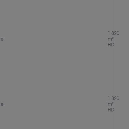
1 820
re
m²
HD
1 820
re
m²
HD