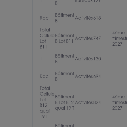
1
Bureaux
129
B
Bâtiment
Rdc
Activités
618
B
Total
4ème
Cellule
Bâtiment
Activités
747
trimest
Lot
B Lot B11
2027
B11
Bâtiment
1
Activités
130
B
Bâtiment
Rdc
Activités
694
B
Total
Cellule
Bâtiment
4ème
Lot
B Lot B12
Activités
824
trimest
B12
quai 19 T
2027
quai
19 T
Bâtiment