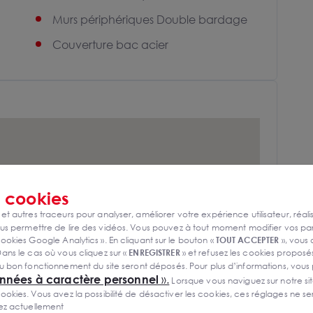
Murs périphériques Double bardage
Couverture bac acier
s
cookies
 et autres traceurs pour analyser, améliorer votre expérience utilisateur, réali
s permettre de lire des vidéos. Vous pouvez à tout moment modifier vos p
ookies Google Analytics ». En cliquant sur le bouton «
TOUT ACCEPTER
», vous
ans le cas où vous cliquez sur «
ENREGISTRER
» et refusez les cookies proposés
u bon fonctionnement du site seront déposés. Pour plus d’informations, vous
onnées à caractère personnel
».
Lorsque vous naviguez sur notre site
ies. Vous avez la possibilité de désactiver les cookies, ces réglages ne ser
sez actuellement