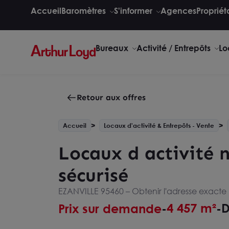
Accueil
Baromètres
S'informer
Agences
Propriét
Bureaux
Activité / Entrepôts
Lo
Retour aux offres
Accueil
Locaux d'activité & Entrepôts - Vente
Locaux d activité n
sécurisé
EZANVILLE 95460 –
Obtenir l'adresse exacte
4 457 m²
D
Prix sur demande
-
-