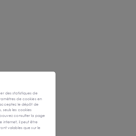
ser des statistiques de
aramètres de cookies en
 acceptez le dépôt de
, seuls les cookies
 pouvez consulter la page
 internet, il peut être
ont valables que sur le