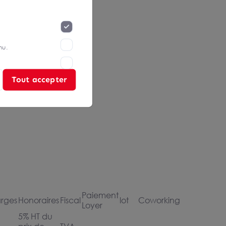
nu.
Tout accepter
Paiement
rges
Honoraires
Fiscal
lot
Coworking
Loyer
5% HT du