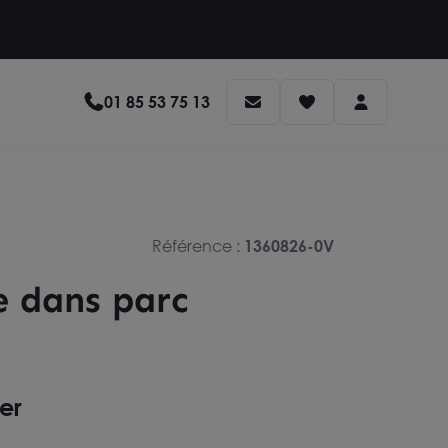
01 85 53 75 13
Référence :
1360826-0V
e dans parc
ter