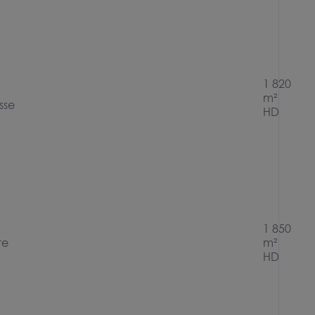
1 820
m²
sse
HD
1 850
re
m²
HD