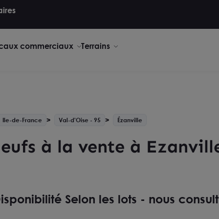
aires
caux commerciaux
Terrains
Ile-de-France
Val-d'Oise - 95
Ézanville
eufs à la vente à Ezanvill
isponibilité Selon les lots - nous consul