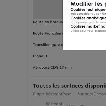
Modifier les
Cookies techniques
Indispensables au bon fon
Cookies analytiqu
Route en bordure RD301 ex N1
Nous permettent de mesure
Cookies marketing
Utilisés pour vous propos
Route Francilienne
Transilien gare de Domont et gare de E
Ligne H
Aéroport CDG 17 min
Toutes les surfaces disponi
Étage
Bâtiment
Type
Surfaces
Disponi
Bâtiment