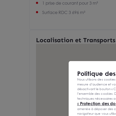
1 prise de courant pour 3 m²
Surface RDC 3 696 m²
Localisation et Transports
Politique de
Nous utilisons des cookies
mesure d’audience et vou
désactivant le bouton « C
l’ensemble des cookies. D
techniques nécessaires a
«
Protection des d
amenée à déposer des cook
navigateur que vous utili