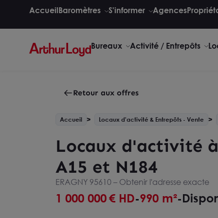
Accueil
Baromètres
S'informer
Agences
Propriét
Bureaux
Activité / Entrepôts
Lo
Retour aux offres
Accueil
Locaux d'activité & Entrepôts - Vente
Locaux d'activité 
A15 et N184
ERAGNY 95610 –
Obtenir l'adresse exacte
1 000 000
€ HD
990 m²
Dispon
-
-