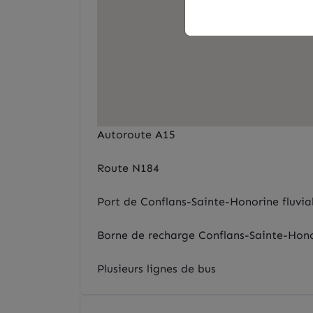
Autoroute A15
Route N184
Port de Conflans-Sainte-Honorine fluvial
Borne de recharge Conflans-Sainte-Hono
Plusieurs lignes de bus