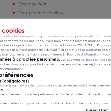
Eclairage néon
Faux-plafond technique
Chauffage fuel
s
cookies
Ossature métallique
 et autres traceurs pour analyser, améliorer votre expérience utilisateur, réali
Murs périmétriques béton
s permettre de lire des vidéos. Vous pouvez à tout moment modifier vos p
ookies Google Analytics ». En cliquant sur le bouton «
TOUT ACCEPTER
», vous
ans le cas où vous cliquez sur «
ENREGISTRER
» et refusez les cookies proposés
u bon fonctionnement du site seront déposés. Pour plus d’informations, vous
onnées à caractère personnel
».
Lorsque vous naviguez sur notre site
ies. Vous avez la possibilité de désactiver les cookies, ces réglages ne ser
sez actuellement
 préférences
 (obligatoires)
ctionnement du site (ex. : choix de langue, accès sécurisé à votre compte).
es
r la fréquentation et les performances du site afin d’en améliorer le conte
er des contenus ou publicités personnalisés en fonction de votre navigation.
Enregistrer