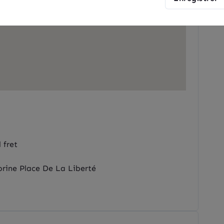
 fret
rine Place De La Liberté