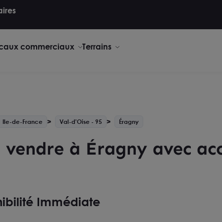
aires
caux commerciaux
Terrains
Ile-de-France
Val-d'Oise - 95
Éragny
à vendre à Éragny avec acc
ibilité Immédiate