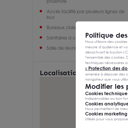
proximité
Accès facilité par plusieurs lignes de
bus
Bureaux cloisonnés
Politique de
Sanitaires à chaque étage
Nous utilisons des cookies
mesure d’audience et vou
Salle de réunion climatisée
désactivant le bouton « C
l’ensemble des cookies. D
techniques nécessaires a
«
Protection des d
Localisation et Transports
amenée à déposer des cook
navigateur que vous utili
Modifier les
Cookies techniques
Indispensables au bon fon
Cookies analytiqu
Nous permettent de mesure
Cookies marketing
Utilisés pour vous propos