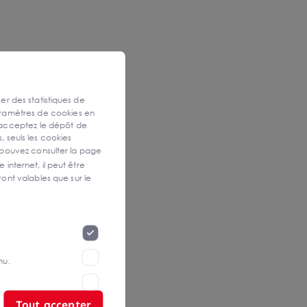
ser des statistiques de
aramètres de cookies en
 acceptez le dépôt de
, seuls les cookies
 pouvez consulter la page
 internet, il peut être
ont valables que sur le
nu.
Tout accepter