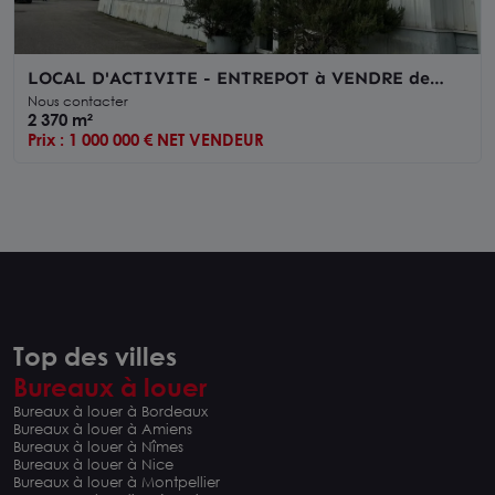
LOCAL D'ACTIVITE - ENTREPOT à VENDRE de
2370 m²
Nous contacter
2 370 m²
Prix : 1 000 000 € NET VENDEUR
Top des villes
Bureaux à louer
Bureaux à louer à Bordeaux
Bureaux à louer à Amiens
Bureaux à louer à Nîmes
Bureaux à louer à Nice
Bureaux à louer à Montpellier