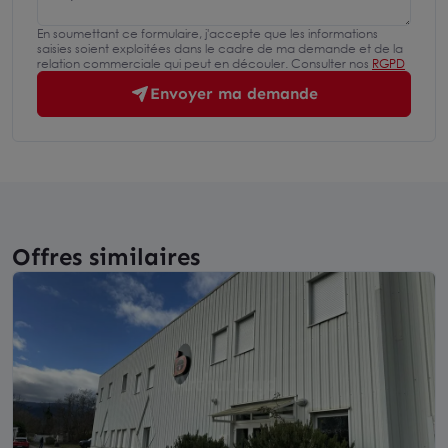
En soumettant ce formulaire, j'accepte que les informations
saisies soient exploitées dans le cadre de ma demande et de la
relation commerciale qui peut en découler. Consulter nos
RGPD
Envoyer ma demande
Offres similaires