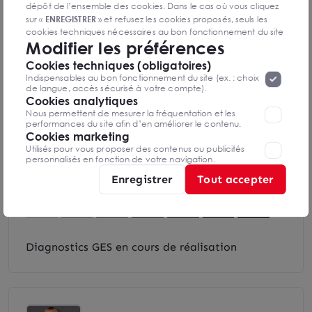
dépôt de l’ensemble des cookies. Dans le cas où vous cliquez
sur «
ENREGISTRER
» et refusez les cookies proposés, seuls les
cookies techniques nécessaires au bon fonctionnement du site
DPE & GES
Modifier les préférences
seront déposés. Pour plus d’informations, vous pouvez consulter
Diagnostic de performance énergétique
«
Protection des données à caractère
la page
Cookies techniques (obligatoires)
personnel
».
Lorsque vous naviguez sur notre site internet, il
Indispensables au bon fonctionnement du site (ex. : choix
peut être amenée à déposer des cookies. Vous avez la
de langue, accès sécurisé à votre compte).
possibilité de désactiver les cookies, ces réglages ne seront
Cookies analytiques
valables que sur le navigateur que vous utilisez actuellement
Nous permettent de mesurer la fréquentation et les
performances du site afin d’en améliorer le contenu.
Diagnostics DPE en cours de réalisation
Cookies marketing
Utilisés pour vous proposer des contenus ou publicités
personnalisés en fonction de votre navigation.
Indice d'émission de gaz à effet de serre
Enregistrer
Tout accepter
Diagnostics GES en cours de réalisation