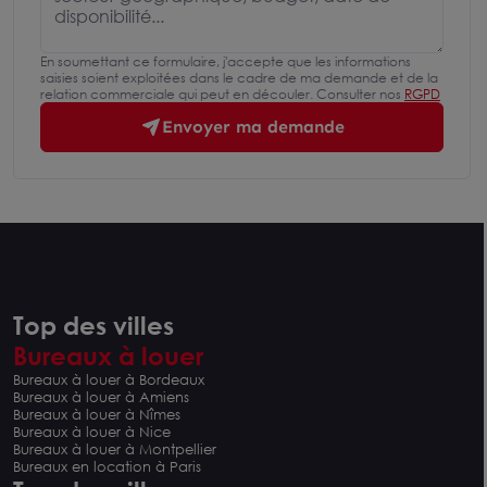
En soumettant ce formulaire, j'accepte que les informations
saisies soient exploitées dans le cadre de ma demande et de la
relation commerciale qui peut en découler. Consulter nos
RGPD
Envoyer ma demande
Top des villes
Bureaux à louer
Bureaux à louer à Bordeaux
Bureaux à louer à Amiens
Bureaux à louer à Nîmes
Bureaux à louer à Nice
Bureaux à louer à Montpellier
Bureaux en location à Paris