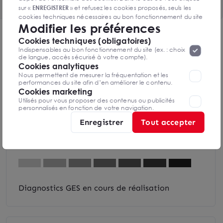
sur «
ENREGISTRER
» et refusez les cookies proposés, seuls les
cookies techniques nécessaires au bon fonctionnement du site
Modifier les préférences
seront déposés. Pour plus d’informations, vous pouvez consulter
«
Protection des données à caractère
DPE & GES
la page
Cookies techniques (obligatoires)
personnel
».
Lorsque vous naviguez sur notre site internet, il
Indispensables au bon fonctionnement du site (ex. : choix
Diagnostic de performance énergétique
peut être amenée à déposer des cookies. Vous avez la
de langue, accès sécurisé à votre compte).
possibilité de désactiver les cookies, ces réglages ne seront
Cookies analytiques
valables que sur le navigateur que vous utilisez actuellement
Nous permettent de mesurer la fréquentation et les
performances du site afin d’en améliorer le contenu.
Cookies marketing
Utilisés pour vous proposer des contenus ou publicités
Diagnostics DPE en cours de réalisation
personnalisés en fonction de votre navigation.
Enregistrer
Tout accepter
Indice d'émission de gaz à effet de serre
Diagnostics GES en cours de réalisation